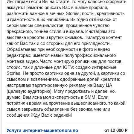
Инстаграм) если Вы на старте, то могу классно оформить
аккаунт. Грамотно описать Вас в шапке профиля,
разложить важное в вечных Stories; посты, креативность
и грамотность в их написании. Выгодно отличаюсь от
серой массы специалистов; прокаченное чувство
прекрасного, точнее стиля и визуала. Инстаграм это
выставка красоты и крутых снимков. Фильтрую контент
как от Вас так и со стороны для его приглядности.
Обрабатываю при необходимости в фото и видео
редакторах; имеется навык полупрофессионального
монтажа видео. Часто монтирую ролики как для постов,
сторис, так и длинные для IGTV; создаю интересные
Stories. Не просто картинки одна за другой, а картинки со
смыслом и вовлечением, сдобренные долей креатива;
настраиваю таргетированную рекламу на Вашу ЦА
(целевую аудиторию). Могу продолжать и далее, но,
думаю, Вам ясна моя экспертность в SMM! Если
потратили время на прочтение вышеописанного, то какой
смысл закрывать объявление без звонка мне или
сообщения Жду Вас с задачей!
Услуги интернет-маркетолога по
от 12 000 ₽