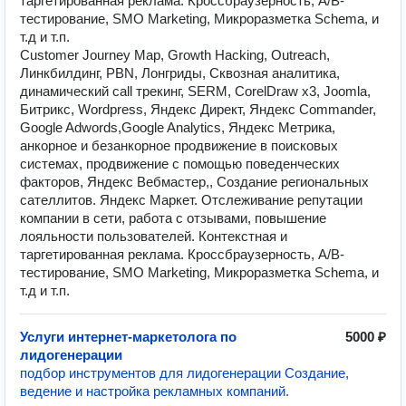
таргетированная реклама. Кроссбраузерность, A/B-
тестирование, SMO Marketing, Микроразметка Schema, и
т.д и т.п.
Customer Journey Map, Growth Hacking, Outreach,
Линкбилдинг, PBN, Лонгриды, Сквозная аналитика,
динамический call трекинг, SERM, CorelDraw x3, Joomla,
Битрикс, Wordpress, Яндекс Директ, Яндекс Commander,
Google Adwords,Google Analytics, Яндекс Метрика,
анкорное и безанкорное продвижение в поисковых
системах, продвижение с помощью поведенческих
факторов, Яндекс Вебмастер,, Создание региональных
сателлитов. Яндекс Маркет. Отслеживание репутации
компании в сети, работа с отзывами, повышение
лояльности пользователей. Контекстная и
таргетированная реклама. Кроссбраузерность, A/B-
тестирование, SMO Marketing, Микроразметка Schema, и
т.д и т.п.
Услуги интернет-маркетолога по
5000 ₽
лидогенерации
подбор инструментов для лидогенерации Создание,
ведение и настройка рекламных компаний.