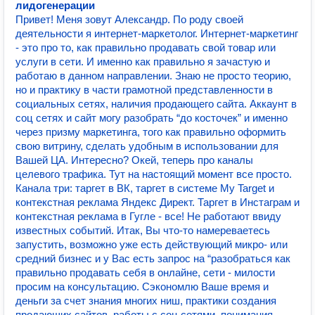
лидогенерации
Привет! Меня зовут Александр. По роду своей
деятельности я интернет-маркетолог. Интернет-маркетинг
- это про то, как правильно продавать свой товар или
услуги в сети. И именно как правильно я зачастую и
работаю в данном направлении. Знаю не просто теорию,
но и практику в части грамотной представленности в
социальных сетях, наличия продающего сайта. Аккаунт в
соц сетях и сайт могу разобрать “до косточек” и именно
через призму маркетинга, того как правильно оформить
свою витрину, сделать удобным в использовании для
Вашей ЦА. Интересно? Окей, теперь про каналы
целевого трафика. Тут на настоящий момент все просто.
Канала три: таргет в ВК, таргет в системе My Target и
контекстная реклама Яндекс Директ. Таргет в Инстаграм и
контекстная реклама в Гугле - все! Не работают ввиду
известных событий. Итак, Вы что-то намереваетесь
запустить, возможно уже есть действующий микро- или
средний бизнес и у Вас есть запрос на “разобраться как
правильно продавать себя в онлайне, сети - милости
просим на консультацию. Сэкономлю Ваше время и
деньги за счет знания многих ниш, практики создания
продающих сайтов, работы с соц сетями, понимания