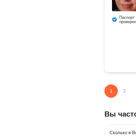
Паспорт
провере
1
2
Вы част
Сколько в В