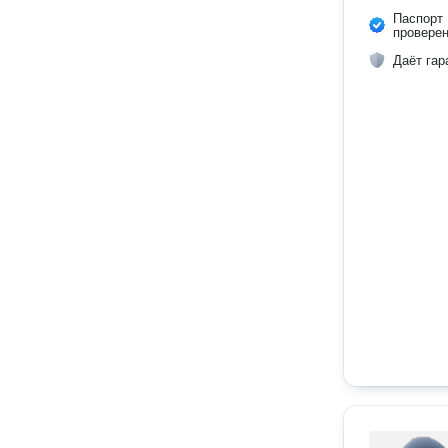
Паспорт
провере
Даёт гар