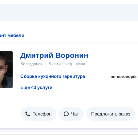
онт мебели
Дмитрий Воронин
Волгодонск
·
В сети
1 нед. назад
Сборка кухонного гарнитура
по договорён
Ещё 43 услуги
Телефон
Чат
Предложить заказ
н