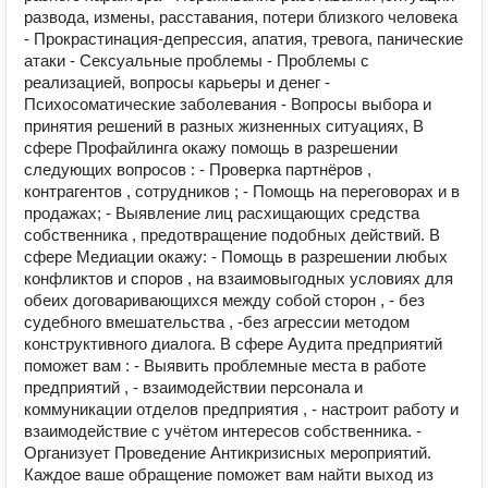
развода, измены, расставания, потери близкого человека
- Прокрастинация-депрессия, апатия, тревога, панические
атаки - Сексуальные проблемы - Проблемы с
реализацией, вопросы карьеры и денег -
Психосоматические заболевания - Вопросы выбора и
принятия решений в разных жизненных ситуациях, В
сфере Профайлинга окажу помощь в разрешении
следующих вопросов : - Проверка партнёров ,
контрагентов , сотрудников ; - Помощь на переговорах и в
продажах; - Выявление лиц расхищающих средства
собственника , предотвращение подобных действий. В
сфере Медиации окажу: - Помощь в разрешении любых
конфликтов и споров , на взаимовыгодных условиях для
обеих договаривающихся между собой сторон , - без
судебного вмешательства , -без агрессии методом
конструктивного диалога. В сфере Аудита предприятий
поможет вам : - Выявить проблемные места в работе
предприятий , - взаимодействии персонала и
коммуникации отделов предприятия , - настроит работу и
взаимодействие с учётом интересов собственника. -
Организует Проведение Антикризисных мероприятий.
Каждое ваше обращение поможет вам найти выход из