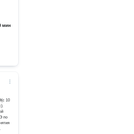
60 мин
(с 10
).
ой
Э по
нятия
.