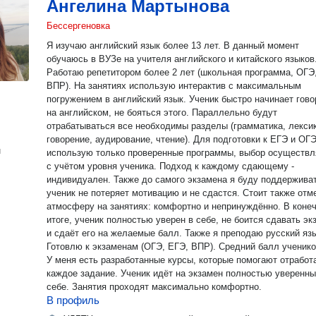
Ангелина Мартынова
Бессергеновка
Я изучаю английский язык более 13 лет. В данный момент
обучаюсь в ВУЗе на учителя английского и китайского языков
Работаю репетитором более 2 лет (школьная программа, ОГЭ
ВПР). На занятиях использую интерактив с максимальным
погружением в английский язык. Ученик быстро начинает гово
на английском, не бояться этого. Параллельно будут
отрабатываться все необходимы разделы (грамматика, лексик
говорение, аудирование, чтение). Для подготовки к ЕГЭ и ОГ
н
использую только проверенные программы, выбор осуществл
с учётом уровня ученика. Подход к каждому сдающему -
индивидуален. Также до самого экзамена я буду поддерживат
ученик не потеряет мотивацию и не сдастся. Стоит также отм
атмосферу на занятиях: комфортно и непринуждённо. В коне
итоге, ученик полностью уверен в себе, не боится сдавать эк
и сдаёт его на желаемые балл. Также я преподаю русский язык.
Готовлю к экзаменам (ОГЭ, ЕГЭ, ВПР). Средний балл учеников
У меня есть разработанные курсы, которые помогают отработ
каждое задание. Ученик идёт на экзамен полностью уверенны
себе. Занятия проходят максимально комфортно.
В профиль