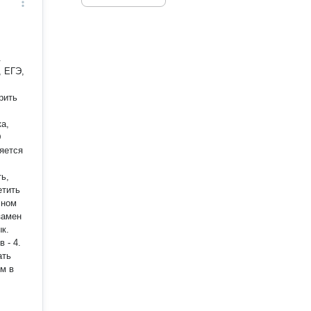
.
, ЕГЭ,
рить
а,
Э
яется
ь,
етить
чном
замен
 - 4.
ать
м в