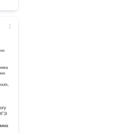
жно
огу
 ОГЭ
амма