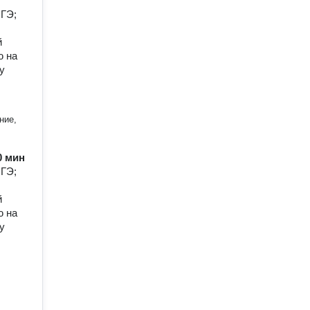
ОГЭ;
й
ю на
у
ние,
60 мин
ОГЭ;
й
ю на
у