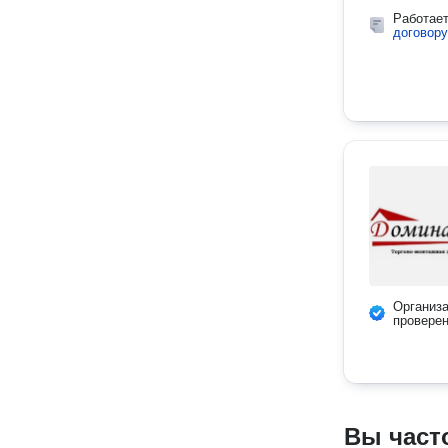
Работае
договору
Организ
провере
Вы част