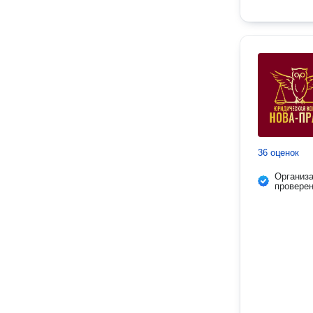
36 оценок
Организ
провере