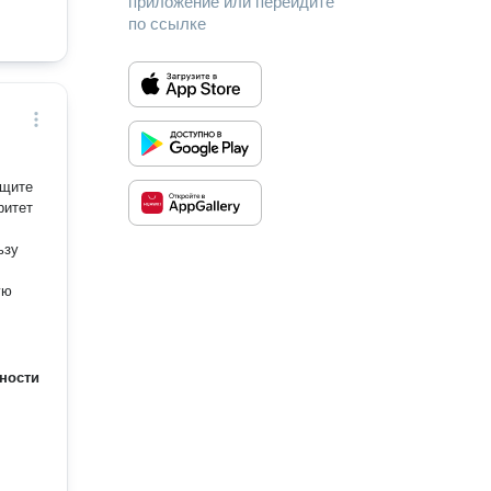
приложение или перейдите
по ссылке
ащите
ритет
ности