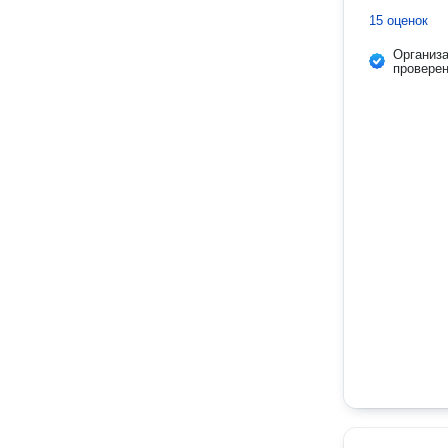
15 оценок
Организ
провере