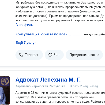
Мы работаем без посредников — гарантируя Вам качество и
юридическую помощь на высоком профессиональном уровне! 
Работаем в строгом соответствии с законом (только после
заключения договора). Прием по предварительной записи. Для
всех тех, кто находится за пределами Ставропольского края:
В профиль
учитывая современные возможности коммуникации нет никак
проблем с тем, чтобы организовать для вас как онлайн-
консультацию, так и полное сопровождение вашего дела.
Консультация юриста по военному праву
по договорён
Ещё 7 услуг
Телефон
Чат
Предложить заказ
Адвокат Лепёхина М. Г.
Карачаево-Черкесская Республика
·
В сети
2 нед. назад
Адвокат с 22 летним опытом судебной работы, профессиона
медиатор. Все этапы правовой помощи - от первичной
консультации до защиты интересов клиента в суде. Работаю 