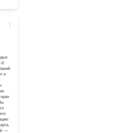
одых
⚖
и
торая
го
мацию
. —