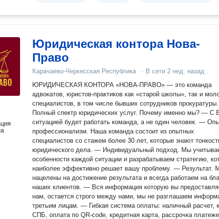
Юридическая контора Нова-
Право
Карачаево-Черкесская Республика
·
В сети
2 нед. назад
ЮРИДИЧЕСКАЯ КОНТОРА «НОВА-ПРАВО» — это команда
адвокатов, юристов-практиков как «старой школы», так и мол
специалистов, в том числе бывших сотрудников прокуратуры. 
Полный спектр юридических услуг. Почему именно мы? — С Вашей
ситуацией будет работать команда, а не один человек. — Опыт и
ация
на
профессионализм. Наша команда состоит из опытных
специалистов со стажем более 30 лет, которые знают тонкост
юридического дела. — Индивидуальный подход. Мы учитываем
особенности каждой ситуации и разрабатываем стратегию, ко
наиболее эффективно решает вашу проблему. — Результат. Мы
нацелены на достижение результата и всегда работаем на бла
наших клиентов. — Вся информация которую вы предоставляете
нам, остается строго между нами, мы не разглашаем инфор
третьим лицам. — Гибкая система оплаты: наличный расчет, карта,
СПБ, оплата по QR-code, кредитная карта, рассрочка платежей