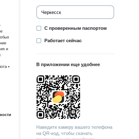
•
С проверенным паспортом
ие
любых
Работает сейчас
ание
ия и
х
В приложении еще удобнее
ота •
ности
Наведите камеру вашего телефона
на QR-код, чтобы скачать