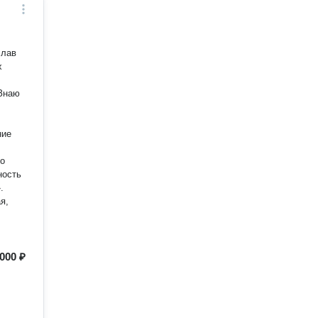
 Знаю
ние
го
ность
.
я,
000 ₽