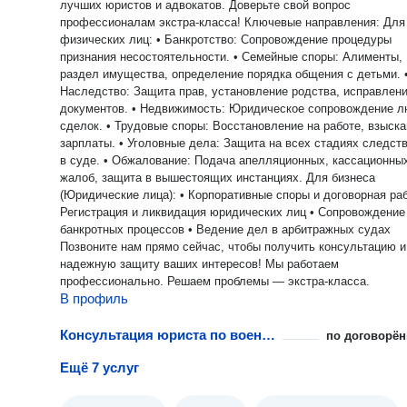
лучших юристов и адвокатов. Доверьте свой вопрос
профессионалам экстра-класса! Ключевые направления: Для
физических лиц: • Банкротство: Сопровождение процедуры
признания несостоятельности. • Семейные споры: Алименты,
раздел имущества, определение порядка общения с детьми. 
Наследство: Защита прав, установление родства, исправлен
документов. • Недвижимость: Юридическое сопровождение 
сделок. • Трудовые споры: Восстановление на работе, взыск
зарплаты. • Уголовные дела: Защита на всех стадиях следств
в суде. • Обжалование: Подача апелляционных, кассационны
жалоб, защита в вышестоящих инстанциях. Для бизнеса
(Юридические лица): • Корпоративные споры и договорная раб
Регистрация и ликвидация юридических лиц • Сопровождение
банкротных процессов • Ведение дел в арбитражных судах
Позвоните нам прямо сейчас, чтобы получить консультацию и
надежную защиту ваших интересов! Мы работаем
профессионально. Решаем проблемы — экстра-класса.
В профиль
Консультация юриста по военному праву
по договорён
Ещё 7 услуг