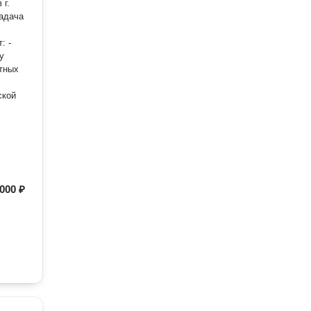
 г.
: -
у
стных
ской
000 ₽