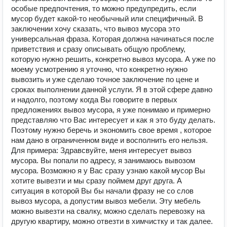
особые предпочтения, то можно предупредить, если
мусор будет какой-то необычный или специфичный. В
заключении хочу сказать, что вывоз мусора это
универсальная фраза. Которая должна начинаться после
приветствия и сразу описывать общую проблему,
которую нужно решить, конкретно вывоз мусора. А уже по
моему усмотрению я уточню, что конкретно нужно
вывозить и уже сделаю точное заключение по цене и
сроках выполнении данной услуги. Я в этой сфере давно
и надолго, поэтому когда Вы говорите в первых
предложениях вывоз мусора, я уже понимаю и примерно
представляю что Вас интересует и как я это буду делать.
Поэтому нужно беречь и экономить свое время , которое
нам дано в ограниченном виде и восполнить его нельзя.
Для примера: Здравсвуйте, меня интересует вывоз
мусора. Вы попали по адресу, я занимаюсь вывозом
мусора. Возможно я у Вас сразу узнаю какой мусор Вы
хотите вывезти и мы сразу поймем друг друга. А
ситуация в которой Вы бы начали фразу не со слов
вывоз мусора, а допустим вывоз мебели. Эту мебель
можно вывезти на свалку, можно сделать перевозку на
другую квартиру, можно отвезти в химчистку и так далее.