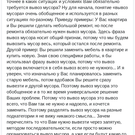
точнее в каких ситуацих и условиях Вам обязательно
требуется вывоз мусора? Ну для начала, понятие «вывоз
мусора» очень обобщенное и используется в разных
ситуациях по-разному. Приведу примеры: У Вас квартира
и Вы решили сделать небольшой ремонт, но после
ремонта обязательно нужен вывоз мусора. Здесь фраза
вывоз мусора носит общий признак, потому что мы будем
вывозить мусор весь, который остался после ремонта.
Другой пример: Вы решили заменить мебель в квартире и
купить новую. Зная свою специфики работы, я бы
использвал фразу вывоз мусора, потому что вывоз
мусора включается в себя вывоз всего не нужного... И я
уверен, что изначально у Вас планировалось заменить
старую мебель, потом вдобавок Вы решите сразу
вывезти и другой мусора. Поэтому вывоз мусора это
обобщенное и в то же время универсальное решение
Ваших проблем. Потому что вывоз мусора это вывоз
всего, что Вам так не нужно и надоело, и хочется
заменить. Поэтому разделять вывоз мусора на разные
подкатегории я не вижу никакого смысла... Зачем
перечеслять то что Вам нужно вывезти через запятую,
методом последовательности, если просто можно
организоваться вывоз мусора, а уже если будут какие-то