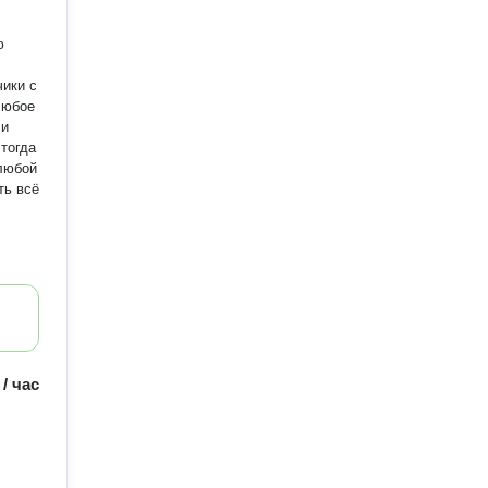
ю
любое
ли
 тогда
 любой
ть всё
 / час