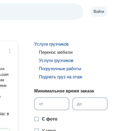
Войти
Услуги грузчиков
Перенос мебели
Услуги грузчиков
Погрузочные работы
для
льшая
Поднять груз на этаж
вим
няем
Минимальное время заказа
у
от
до
Вас в
С фото
У меня