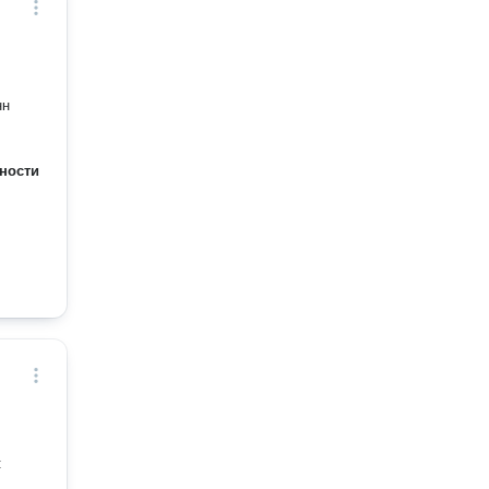
нн
ности
: