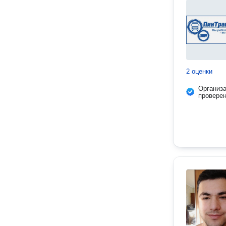
2 оценки
Организ
провере