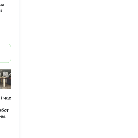
при
 в
 / час
абот
ны.