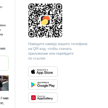
о-
явки.
к
ем
Наведите камеру вашего телефона
емя
на QR-код, чтобы скачать
приложение или перейдите
по ссылке
 / час
ре,