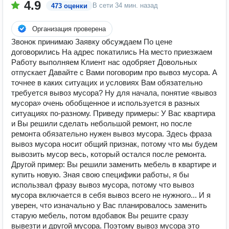
4.9
В сети
34 мин. назад
473 оценки
Организация проверена
Звонок принимаю Заявку обсуждаем По цене
договорились На адрес покатились На место приезжаем
Работу выполняем Клиент нас одобряет Довольных
отпускает Давайте с Вами поговорим про вывоз мусора. А
точнее в каких ситуацих и условиях Вам обязательно
требуется вывоз мусора? Ну для начала, понятие «вывоз
мусора» очень обобщенное и используется в разных
ситуациях по-разному. Приведу примеры: У Вас квартира
и Вы решили сделать небольшой ремонт, но после
ремонта обязательно нужен вывоз мусора. Здесь фраза
вывоз мусора носит общий признак, потому что мы будем
вывозить мусор весь, который остался после ремонта.
Другой пример: Вы решили заменить мебель в квартире и
купить новую. Зная свою специфики работы, я бы
использвал фразу вывоз мусора, потому что вывоз
мусора включается в себя вывоз всего не нужного... И я
уверен, что изначально у Вас планировалось заменить
старую мебель, потом вдобавок Вы решите сразу
вывезти и другой мусора. Поэтому вывоз мусора это