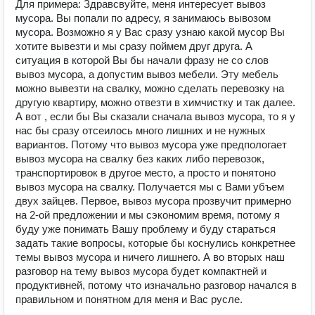
Для примера: Здравсвуйте, меня интересует вывоз
мусора. Вы попали по адресу, я занимаюсь вывозом
мусора. Возможно я у Вас сразу узнаю какой мусор Вы
хотите вывезти и мы сразу поймем друг друга. А
ситуация в которой Вы бы начали фразу не со слов
вывоз мусора, а допустим вывоз мебели. Эту мебель
можно вывезти на свалку, можно сделать перевозку на
другую квартиру, можно отвезти в химчистку и так далее.
А вот , если бы Вы сказали сначала вывоз мусора, то я у
нас бы сразу отсеилось много лишних и не нужных
вариантов. Потому что вывоз мусора уже предпологает
вывоз мусора на свалку без каких либо перевозок,
транспортировок в другое место, а просто и понятоно
вывоз мусора на свалку. Получается мы с Вами убъем
двух зайцев. Первое, вывоз мусора прозвучит примерно
на 2-ой предложении и мы сэкономим время, потому я
буду уже понимать Вашу проблему и буду стараться
задать такие вопросы, которые бы коснулись конкретнее
темы вывоз мусора и ничего лишнего. А во вторых наш
разговор на тему вывоз мусора будет компактней и
продуктивней, потому что изначально разговор начался в
правильном и понятном для меня и Вас русле.