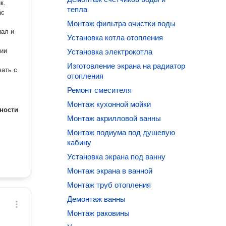
тепла
ас
Монтаж фильтра очистки воды
иал и
Установка котла отопления
рии
Установка электрокотла
Изготовление экрана на радиатор
чать с
отопления
Ремонт смесителя
Монтаж кухонной мойки
ности
Монтаж акрилловой ванны
Монтаж подиума под душевую
кабину
Установка экрана под ванну
Монтаж экрана в ванной
Монтаж труб отопления
Демонтаж ванны
Монтаж раковины