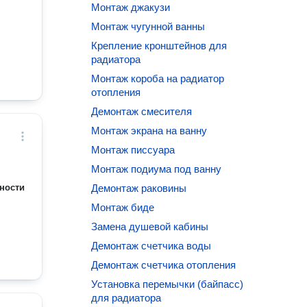
Монтаж джакузи
Монтаж чугунной ванны
дресу,
Крепление кронштейнов для
 какой
радиатора
сора,
Монтаж короба на радиатор
ку,
отопления
 в
Демонтаж смесителя
вывоз
жных
Монтаж экрана на ванну
Монтаж писсуара
в
Монтаж подиума под ванну
сора
ности
Демонтаж раковины
емя,
Монтаж биде
я
ы
Замена душевой кабины
 тему
Демонтаж счетчика воды
еня и
Демонтаж счетчика отопления
Установка перемычки (байпасс)
для радиатора