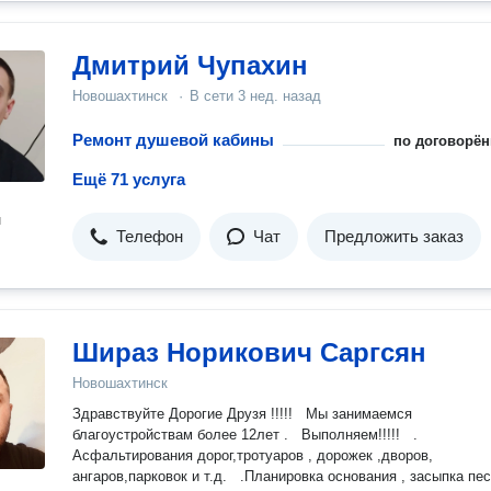
Дмитрий Чупахин
Новошахтинск
·
В сети
3 нед. назад
Ремонт душевой кабины
по договорён
Ещё 71 услуга
н
Телефон
Чат
Предложить заказ
Шираз Норикович Саргсян
Новошахтинск
Здравствуйте Дорогие Друзя !!!!! Мы занимаемся
благоустройствам более 12лет . Выполняем!!!!! .
Асфальтирования дорог,тротуаров , дорожек ,дворов,
ангаров,парковок и т.д. .Планировка основания , засыпка пес