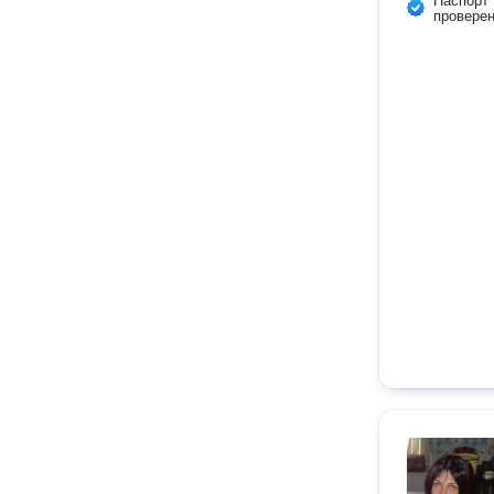
Паспорт
провере