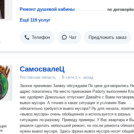
Ремонт душевой кабины
по договорён
Ещё 119 услуг
Телефон
Чат
Предложить заказ
н
СамосвалеЦ
Ростовская область
·
В сети
1 ч. назад
Звонок принимаю Заявку обсуждаем По цене договорились На
адрес покатились На место приезжаем Работу выполняем Клиент
нас одобряет Довольных отпускает Давайте с Вами поговорим про
вывоз мусора. А точнее в каких ситуацих и условиях Вам
обязательно требуется вывоз мусора? Ну для начала, поняти
«вывоз мусора» очень обобщенное и используется в разных
ситуациях по-разному. Приведу примеры: У Вас квартира и В
решили сделать небольшой ремонт, но после ремонта обязат
ация
на
нужен вывоз мусора. Здесь фраза вывоз мусора носит общий