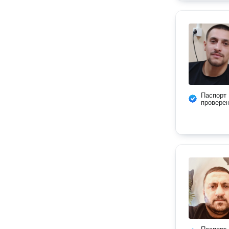
Паспорт
провере