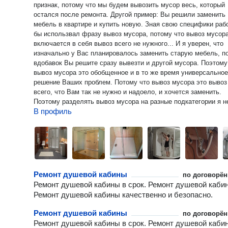
признак, потому что мы будем вывозить мусор весь, который
остался после ремонта. Другой пример: Вы решили заменить
мебель в квартире и купить новую. Зная свою специфики раб
бы использвал фразу вывоз мусора, потому что вывоз мусор
включается в себя вывоз всего не нужного... И я уверен, что
изначально у Вас планировалось заменить старую мебель, п
вдобавок Вы решите сразу вывезти и другой мусора. Поэтому
вывоз мусора это обобщенное и в то же время универсальное
решение Ваших проблем. Потому что вывоз мусора это вывоз
всего, что Вам так не нужно и надоело, и хочется заменить.
Поэтому разделять вывоз мусора на разные подкатегории я н
В профиль
вижу никакого смысла... Зачем перечеслять то что Вам нужн
вывезти через запятую, методом последовательности, если п
можно организоваться вывоз мусора, а уже если будут какие-
особые предпочтения, то можно предупредить, если мусор бу
какой-то необычный или специфичный. В заключении хочу ска
что вывоз мусора это универсальная фраза. Которая должна
начинаться после приветствия и сразу описывать общую про
Ремонт душевой кабины
по договорён
которую нужно решить, конкретно вывоз мусора. А уже по моему
Ремонт душевой кабины в срок. Ремонт душевой каби
усмотрению я уточню, что конкретно нужно вывозить и уже с
Ремонт душевой кабины качественно и безопасно.
точное заключение по цене и сроках выполнении данной услу
в этой сфере давно и надолго, поэтому когда Вы говорите в 
Ремонт душевой кабины
по договорён
предложениях вывоз мусора, я уже понимаю и примерно
Ремонт душевой кабины в срок. Ремонт душевой каби
представляю что Вас интересует и как я это буду делать. По