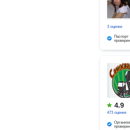
3 оценки
Паспорт
провере
4.9
473 оценки
Организ
провере