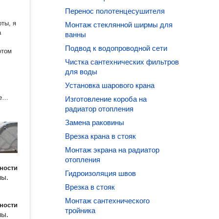
Перенос полотенцесушителя
оты, я
Монтаж стеклянной ширмы для
а
ванны
Подвод к водопроводной сети
отом
Чистка сантехнических фильтров
для воды
Установка шарового крана
е
Изготовление короба на
о
радиатор отопления
росто
Замена раковины
то
дет
Врезка крана в стояк
зать,
Монтаж экрана на радиатор
отопления
блему,
ности
Гидроизоляция швов
ны.
делаю
Врезка в стояк
ги. Я
первых
Монтаж сантехнического
ности
тройника
ны.
этому