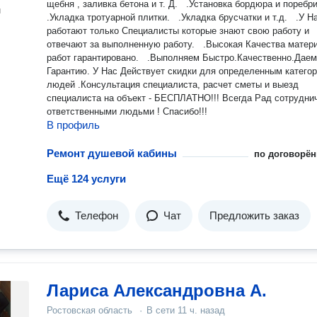
щебня , заливка бетона и т. Д. .Установка бордюра и поребрик.
н
.Укладка тротуарной плитки. .Укладка брусчатки и т.д. .У Н
работают только Специалисты которые знают свою работу и
отвечают за выполненную работу. .Высокая Качества матер
работ гарантировано. .Выполняем Быстро.Качественно.Даем
Гарантию. У Нас Действует скидки для определенным катего
людей .Консультация специалиста, расчет сметы и выезд
специалиста на объект - БЕСПЛАТНО!!! Всегда Рад сотрудни
ответственными людьми ! Спасибо!!!
В профиль
Ремонт душевой кабины
по договорён
Ещё 124 услуги
Телефон
Чат
Предложить заказ
Лариса Александровна А.
Ростовская область
·
В сети
11 ч. назад