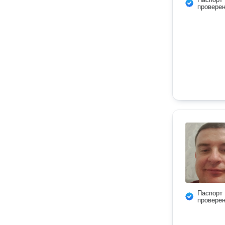
провере
Паспорт
провере