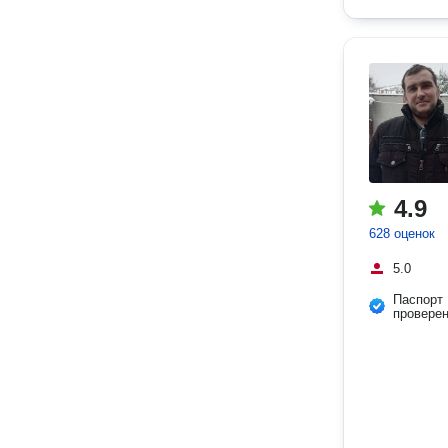
4.9
628 оценок
5.0
Паспорт
провере