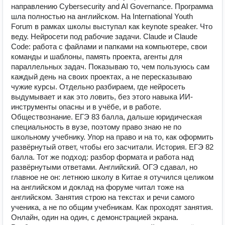
направлению Cybersecurity and AI Governance. Программа
шла полностью на английском. На International Youth
Forum в рамках школы выступал как keynote speaker. Что
веду. Нейросети под рабочие задачи. Claude и Claude
Code: работа с файлами и папками на компьютере, свои
команды и шаблоны, память проекта, агенты для
параллельных задач. Показываю то, чем пользуюсь сам
каждый день на своих проектах, а не пересказываю
чужие курсы. Отдельно разбираем, где нейросеть
выдумывает и как это ловить, без этого навыка ИИ-
инструменты опасны и в учёбе, и в работе.
Обществознание. ЕГЭ 83 балла, дальше юридическая
специальность в вузе, поэтому право знаю не по
школьному учебнику. Упор на право и на то, как оформить
развёрнутый ответ, чтобы его засчитали. История. ЕГЭ 82
балла. Тот же подход: разбор формата и работа над
развёрнутыми ответами. Английский. ОГЭ сдавал, но
главное не он: летнюю школу в Китае я отучился целиком
на английском и доклад на форуме читал тоже на
английском. Занятия строю на текстах и речи самого
ученика, а не по общим учебникам. Как проходят занятия.
Онлайн, один на один, с демонстрацией экрана.