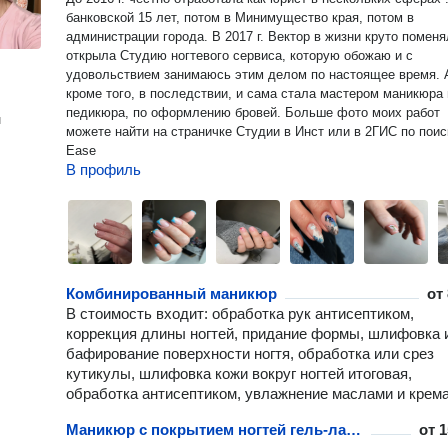
банковской 15 лет, потом в Минимущество края, потом в
администрации города. В 2017 г. Вектор в жизни круто поменяла:
открыла Студию ногтевого сервиса, которую обожаю и с
удовольствием занимаюсь этим делом по настоящее время. 
кроме того, в последствии, и сама стала мастером маникюра 
педикюра, по оформлению бровей. Больше фото моих работ
н
можете найти на страничке Студии в Инст или в 2ГИС по поис
Ease
В профиль
Комбинированный маникюр
от
В стоимость входит: обработка рук антисептиком,
коррекция длины ногтей, придание формы, шлифовка 
бафирование поверхности ногтя, обработка или срез
кутикулы, шлифовка кожи вокруг ногтей итоговая,
обработка антисептиком, увлажнение маслами и крем
Маникюр с покрытием ногтей гель-лаком
от
1