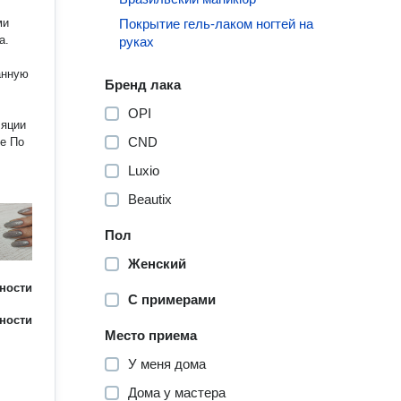
ми
Покрытие гель-лаком ногтей на
руках
Бренд лака
OPI
CND
По
Luxio
Beautix
Пол
Женский
ности
С примерами
ности
Место приема
У меня дома
Дома у мастера