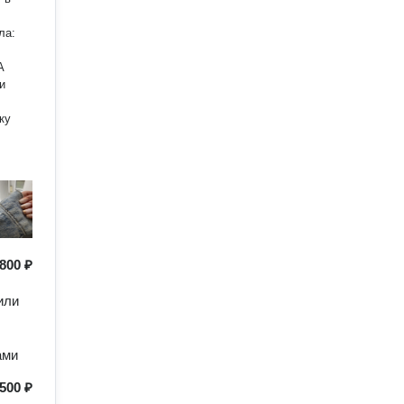
А
и
ку
800 ₽
или
ами
500 ₽