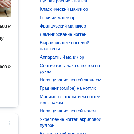
Ручная роспись ногтей
Классический маникюр
Горячий маникюр
Французский маникюр
600 ₽
Ламинирование ногтей
ду
Выравнивание ногтевой
пластины
Аппаратный маникюр
Снятие гель-лака с ногтей на
000 ₽
руках
Наращивание ногтей акрилом
Градиент (омбре) на ногтях
Маникюр с покрытием ногтей
гель-лаком
Наращивание ногтей гелем
Укрепление ногтей акриловой
пудрой
Бразильский маникюр