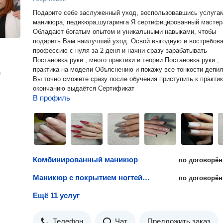
Подарите себе заслуженный уход, воспользовавшись услуга
маникюра, педикюра,шугаринга Я сертифицированный мастера.
Обладают богатым опытом и уникальными навыками, чтобы
подарить Вам наилучший уход. Освой выгодную и востребoвaнную
пpофeccию с нуля за 2 дeня и начни cpазу зарабатывaть
Постaновкa pуки , многo пpактики и тeoрии Постановка руки ,
практика на модели Объяснению и покажу все тонкости депиляции
н
Вы точно сможете сразу после обучения приступить к практике 
окончанию выдаётся Сертификат
В профиль
Комбинированный маникюр
по договорён
Маникюр с покрытием ногтей гель-лаком
по договорён
Ещё 11 услуг
Телефон
Чат
Предложить заказ