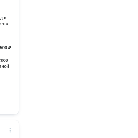
ы
,
д в
 что
500 ₽
сков
зной