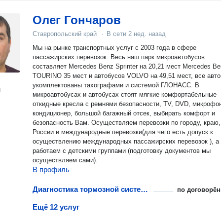
Олег Гончаров
Ставропольский край
·
В сети
2 нед. назад
Мы на рынке транспортных услуг с 2003 года в сфере
пассажирских перевозок. Весь наш парк микроавтобусов
составляет Mercedes Benz Sprinter на 20,21 мест Mercedes B
TOURINO 35 мест и автобусов VOLVO на 49,51 мест, все автобусы
укомплектованы тахографами и системой ГЛОНАСС. В
н
микроавтобусах и автобусах стоят мягкие комфортабельные
откидные кресла с ремнями безопасности, TV, DVD, микрофо
кондиционер, большой багажный отсек, выбирать комфорт и
безопасность Вам. Осуществляем перевозки по городу, краю,
России и международные перевозки(для чего есть допуск к
осуществлению международных пассажирских перевозок ), а также
работаем с детскими группами (подготовку документов мы
осуществляем сами).
В профиль
Диагностика тормозной системы
по договорён
Ещё 12 услуг