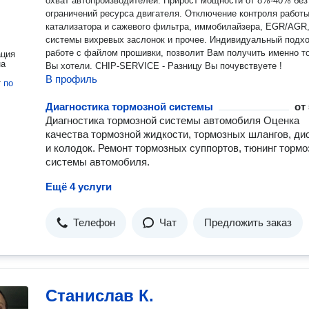
охват автопроизводителей. Прирост мощности от 8%-40% без
ограничений ресурса двигателя. Отключение контроля работ
катализатора и сажевого фильтра, иммобилайзера, EGR/AGR
системы вихревых заслонок и прочее. Индивидуальный подхо
работе с файлом прошивки, позволит Вам получить именно то
ация
на
Вы хотели. CHIP-SERVICE - Разницу Вы почувствуете !
В профиль
т
по
Диагностика тормозной системы
от
Диагностика тормозной системы автомобиля Оценка
качества тормозной жидкости, тормозных шлангов, ди
и колодок. Ремонт тормозных суппортов, тюнинг тормо
системы автомобиля.
Ещё 4 услуги
Телефон
Чат
Предложить заказ
Станислав К.