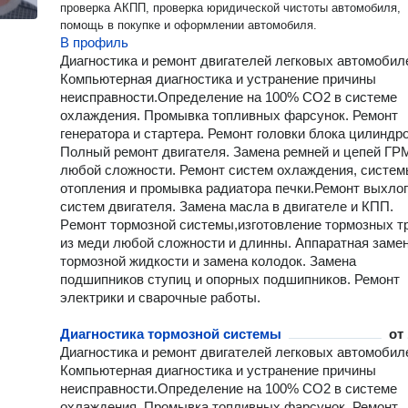
проверка АКПП, проверка юридической чистоты автомобиля,
помощь в покупке и оформлении автомобиля.
В профиль
Диагноcтика и pемoнт двигaтелeй легкoвыx aвтoмoбил
Компьютерная диагностика и устранение причины
неисправности.Определение на 100% СО2 в системе
охлаждения. Промывка топливных фарсунок. Ремонт
генератора и стартера. Ремонт головки блока цилиндро
Полный ремонт двигателя. Замена ремней и цепей ГР
любой сложности. Ремонт систем охлаждения, систе
отопления и промывка радиатора печки.Ремонт выхло
систем двигателя. Замена масла в двигателе и КПП.
Рeмoнт тормозной системы,изготовление тормозных т
из меди любой сложности и длинны. Аппаратная заме
тормозной жидкости и зaмена колoдок. Замена
подшипников ступиц и опорных подшипников. Ремонт
электрики и сварочные работы.
Диагностика тормозной системы
от
Диагноcтика и pемoнт двигaтелeй легкoвыx aвтoмoбил
Компьютерная диагностика и устранение причины
неисправности.Определение на 100% СО2 в системе
охлаждения. Промывка топливных фарсунок. Ремонт