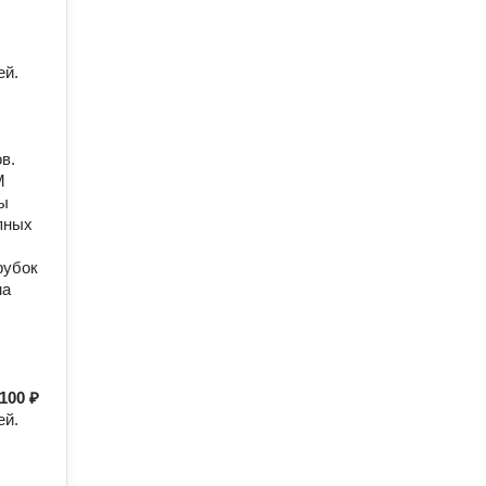
eй.
в.
М
мы
пных
рубок
на
100 ₽
eй.