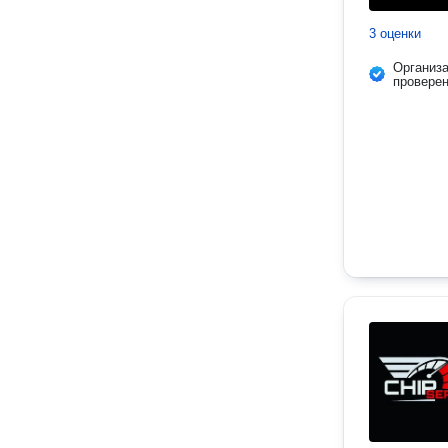
3 оценки
Организ
провере