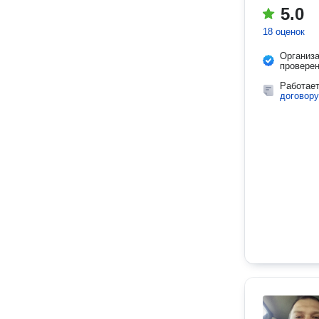
5.0
18 оценок
Организ
провере
Работае
договору