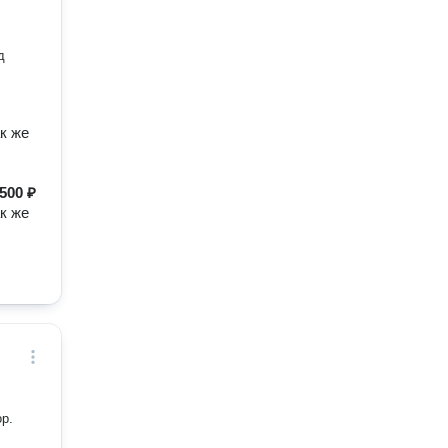
д
ак же
500 ₽
ак же
р.