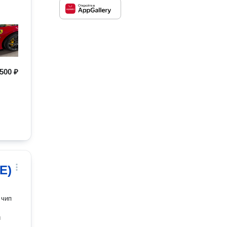
500 ₽
E)
 чип
й