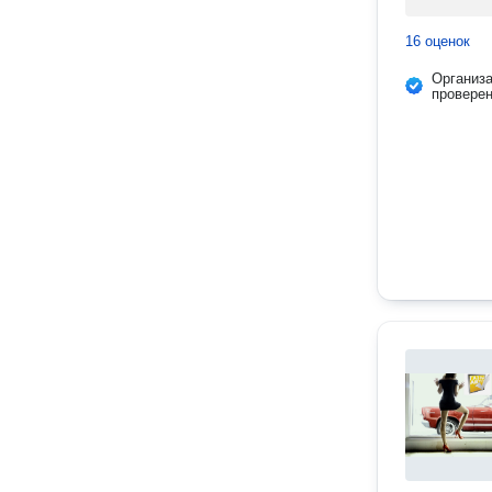
16 оценок
Организ
провере