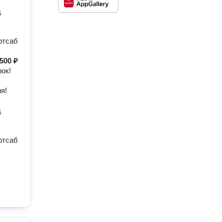
д
отсаб
500 ₽
ок!
я!
д
отсаб