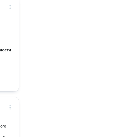
ности
ого