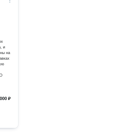
ых
, и
ны на
авках
ную
БО
 000 ₽