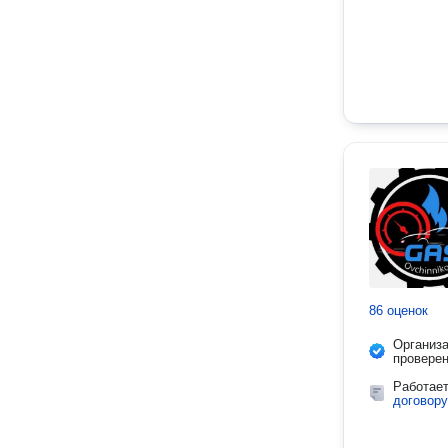
86 оценок
Организ
провере
Работае
договору