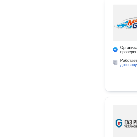
Организ
провере
Работае
договору