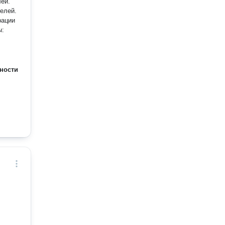
ей.
елей.
ности