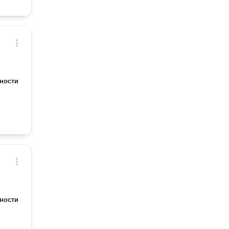
ности
ности