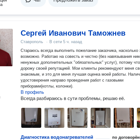
ация
на
Сергей Иванович Таможнев
Ставрополь
·
В сети
5 ч. назад
Стараюсь всегда выполнить пожелание заказчика, насколько 
возможно. Работаю на совесть и честно (без навязывания ни
ненужных дополнительных "обязательных" услуг), потому что
дорожу своей репутацией. Мои клиенты рекомендуют меня с
знакомым, и это для меня лучшая оценка моей работы. Нали
удостоверения направо проведения работ с газовыми
приборами(котлы, колонки).
В профиль
н
Всегда разбираюсь в сути проблемы, решаю её.
Диагностика водонагревателей
по договорён