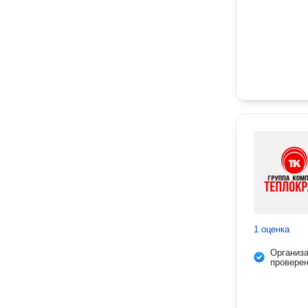
1 оценка
Организ
провере