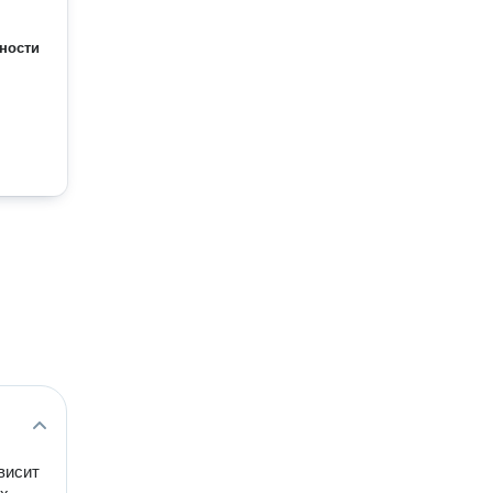
ности
висит