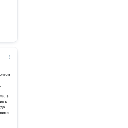
онтом
,
ми, в
ие к
гда