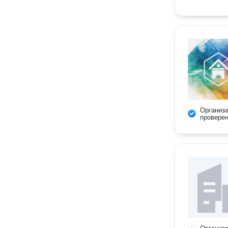
Организ
провере