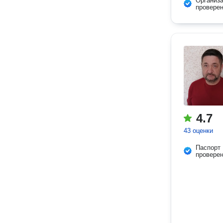
Организ
провере
4.7
43 оценки
Паспорт
провере