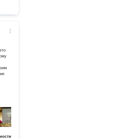
это
кому
воим
чие
ности