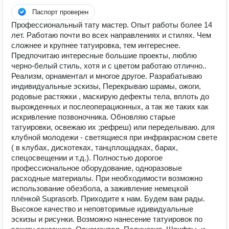
Паспорт проверен
Профессиональный тату мастер. Опыт работы более 14
лет. Работаю почти во всех направлениях и стилях. Чем
сложнее и крупнее татуировка, тем интереснее.
Предпочитаю интересные большие проекты, люблю
черно-белый стиль, хотя и с цветом работаю отлично..
Реализм, орнаментал и многое другое. Разрабатываю
индивидуальные эскизы, Перекрываю шрамы, ожоги,
родовые растяжки , маскирую дефекты тела, вплоть до
вырожденных и послеоперационных, а так же таких как
искривление позвоночника. Обновляю старые
татуировки, освежаю их ;рефреш) или переделываю. для
клубной молодежи - светящиеся при инфракрасном свете
( в клубах, дискотеках, танцплощадках, барах,
спецосвещении и т.д.). Полностью дорогое
профессиональное оборудование, одноразовые
расходные материалы. При необходимости возможно
использование обезбола, а заживление немецкой
плёнкой Suprasorb. Приходите к нам. Будем вам рады.
Высокое качество и неповторимые идивидуальные
эскизы и рисунки. Возможно нанесение татуировок по