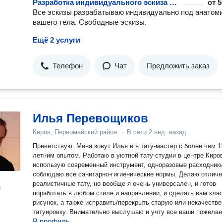
Разработка индивидуального эскиза татуировки
от
5
Все эскизы разрабатываю индивидуально под анатом
вашего тела. Свободные эскизы.
Ещё 2 услуги
Телефон
Чат
Предложить заказ
Илья Перевощиков
Киров, Первомайский район
·
В сети
2 нед. назад
Приветствую. Меня зовут Илья и я тату-мастер с более чем 1
летним опытом. Работаю в уютной тату-студии в центре Кирова,
использую современный инструмент, одноразовые расходники
соблюдаю все санитарно-гигиенические нормы. Делаю отлич
реалистичные тату, но вообще я очень универсален, и готов
н
поработать в любом стиле и направлении, и сделать вам кла
рисунок, а также исправить/перекрыть старую или некачеств
татуировку. Внимательно выслушаю и учту все ваши пожелан
В профиль