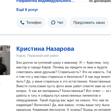
Разработка индивидуального эскиза татуировки
по договорён
Ещё 6 услуг
Телефон
Чат
Предложить заказ
Кристина Назарова
Киров, Первомайский район
Без долгих вступлений сразу к важному. Я — Кристина, тату
мастер в городе Киров. Почему вы придете ко мне и будете
советовать меня друзьям? Стерильность? Это не новость. Говорить
о том что у мастера стерильно и безопасно? А как еще может
быть? Да, у меня стерильно и это естественно. Качественные тату?
н
Вместо голословия пусть фото моих работ ответят вам на эт
вопрос. А как же материалы? Качественные? Вот ответ — за годы
работы в тату я собрала пул качественных пигментов и
оборудования. Такой подход вас ждет на сеансе. Что там по
коррекции? Включена? Да, мне важно, чтобы ваша тату была
идеальна. Коррекция бесплатна. А эскизы? Бьешь из интернета или