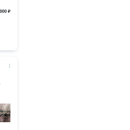
000 ₽
е