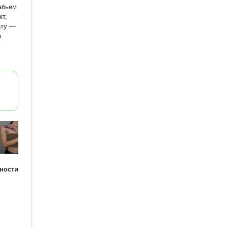
абьем
кт,
ности