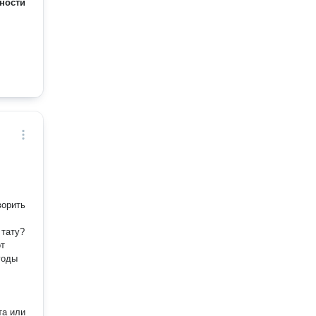
ности
от