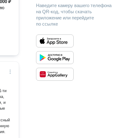
000 ₽
Наведите камеру вашего телефона
ию
на QR-код, чтобы скачать
приложение или перейдите
по ссылке
1-ти
, и
ные
ссный
енную
ия.