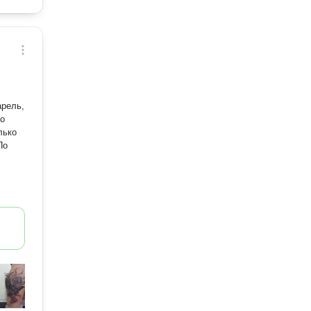
арель,
ко
лько
По