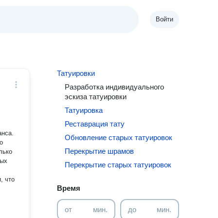
Войти
Татуировки
Разработка индивидуального
эскиза татуировки
Татуировка
Реставрация тату
анса.
Обновление старых татуировок
о
Перекрытие шрамов
лько
ных
Перекрытие старых татуировок
, что
Время
от
мин.
до
мин.