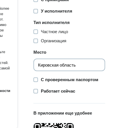
У исполнителя
т.
Тип исполнителя
симо
ое
Частное лицо
бы
Организация
Место
м
стей.
 самой
С проверенным паспортом
ности
Работает сейчас
В приложении еще удобнее