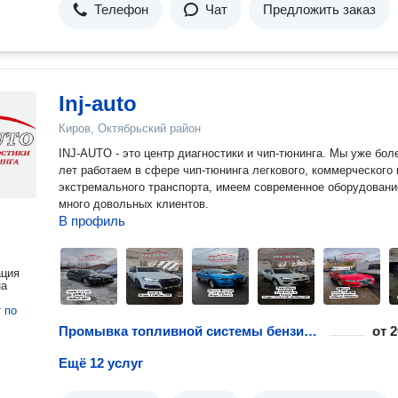
Телефон
Чат
Предложить заказ
Inj-auto
Киров, Октябрьский район
INJ-AUTO - это центр диагностики и чип-тюнинга. Мы уже бол
лет работаем в сфере чип-тюнинга легкового, коммерческого 
экстремального транспорта, имеем современное оборудовани
много довольных клиентов.
В профиль
ация
на
т
по
Промывка топливной системы бензинового двигателя
от
2
Ещё 12 услуг