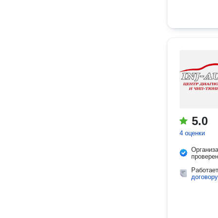
5.0
4 оценки
Организ
провере
Работае
договору