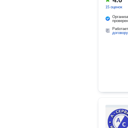
15 оценок
Организ
провере
Работае
договору