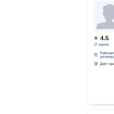
4.5
27 оценок
Работае
договору
Даёт гар