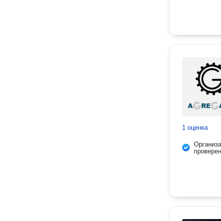
1 оценка
Организ
провере