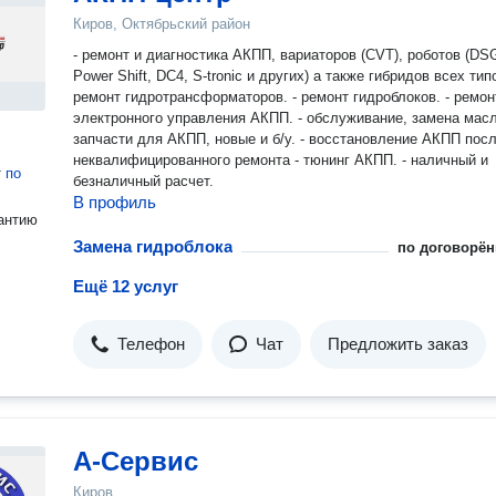
Киров, Октябрьский район
- ремонт и диагностика АКПП, вариаторов (СVT), роботов (DS
Power Shift, DC4, S-tronic и других) а также гибридов всех типов. -
ремонт гидротрансформаторов. - ремонт гидроблоков. - ремон
электронного управления АКПП. - обслуживание, замена масл
запчасти для АКПП, новые и б/у. - восстановление АКПП пос
неквалифицированного ремонта - тюнинг АКПП. - наличный и
т
по
безналичный расчет.
В профиль
антию
Замена гидроблока
по договорён
Ещё 12 услуг
Телефон
Чат
Предложить заказ
А-Сервис
Киров