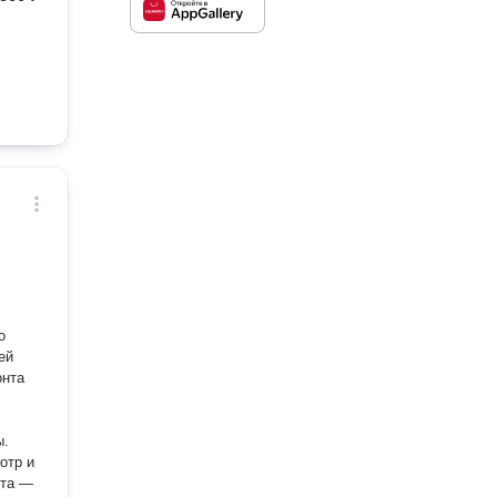
о
ей
онта
ы.
отр и
нта —