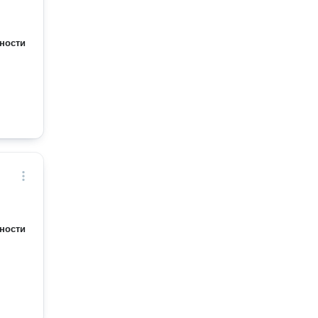
ности
ности