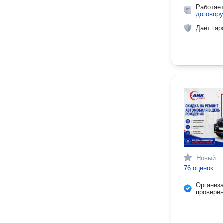
Работае
договору
Даёт гар
Новый
76 оценок
Организ
провере