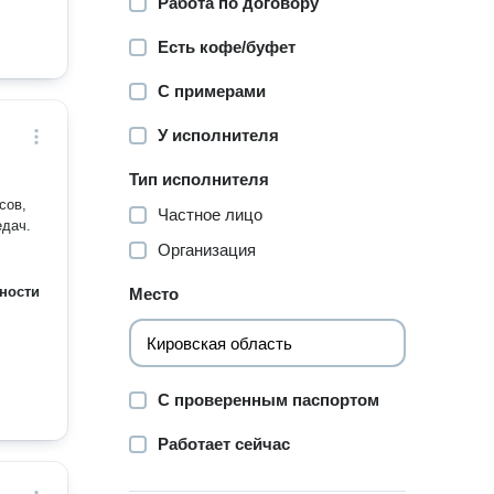
Работа по договору
Есть кофе/буфет
С примерами
У исполнителя
Тип исполнителя
сов,
Частное лицо
едач.
Организация
ности
Место
С проверенным паспортом
Работает сейчас