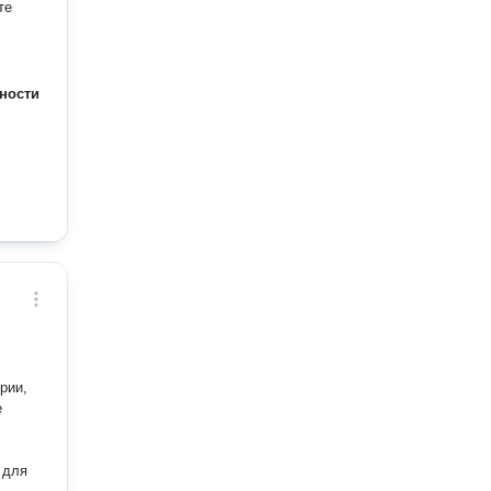
те
ности
рии,
е
 для