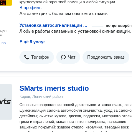
круглосуточной гарантией помощи в любой ситуации.
В профиль
Автоэлектрик с большим опытом и стажем.
Установка автосигнализации с автозапуском
по договорён
ация
Любые работы связанные с установкой сигнализаций.
на
Ещё 9 услуг
т
по
Телефон
Чат
Предложить заказ
SMarts imeris studio
Киров, Ленинский район
Основные направления нашей деятельности: аквапечать, аквапринт
шумоизоляция салона автомобиля химчистка, уход за салон
детейлинг, очистка кузова, дисков, подвески, моторного отсека 
грязи и вкраплений, масляных пятен полировка, нанесение
защитных покрытий: жидкое стекло, керамика, твёрдый воск