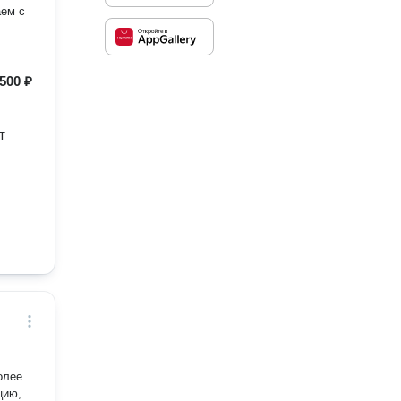
500 ₽
т
олее
цию,