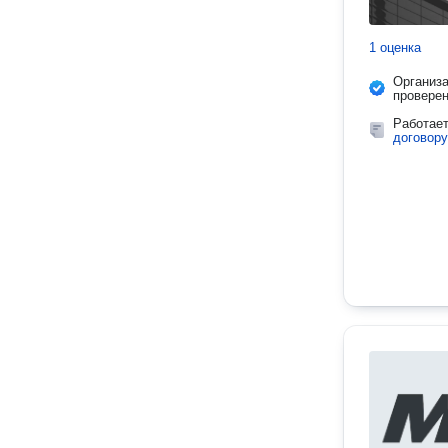
1 оценка
Организ
провере
Работае
договору