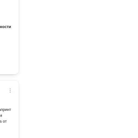
ности
ом
от