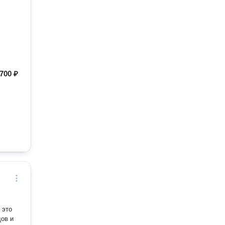
700 ₽
 это
дов и