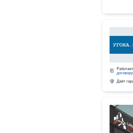
Работае
договору
Даёт гар