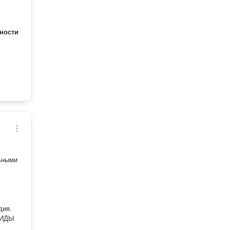
ности
дия.