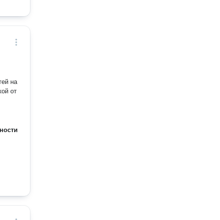
тей на
кой от
ности