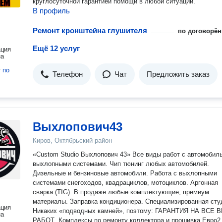
круглосуточной гарантией помощи в любой ситуации.
В профиль
Ремонт кронштейна глушителя
по договорён
Ещё 12 услуг
ация
на
т
по
Телефон
Чат
Предложить заказ
Выхлопович43
Киров, Октябрьский район
«Custom Studio Выхлопович 43» Все виды работ с автомобильными
выхлопными системами. Чип тюнинг любых автомобилей.
Дизельные и бензиновые автомобили. Работа с выхлопными
системами снегоходов, квадрациклов, мотоциклов. Аргонная
сварка (TIG). В продаже любые комплектующие, премиум
материалы. Заправка кондиционера. Специализированная сту
ация
Никаких «подводных камней», поэтому: ️ГАРАНТИЯ НА ВСЕ ВИДЫ
на
РАБОТ ️ Комплексы по ремонту коллектора и прошивка Евро2.