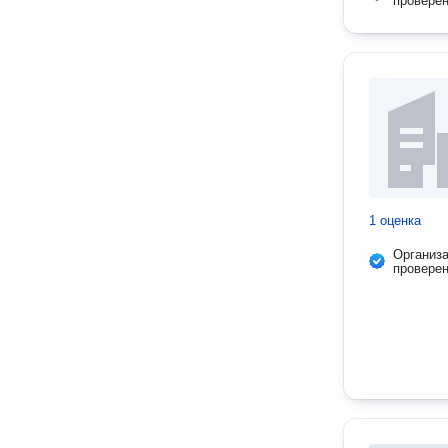
провере
1 оценка
Организ
провере