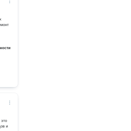
ности
 это
дов и