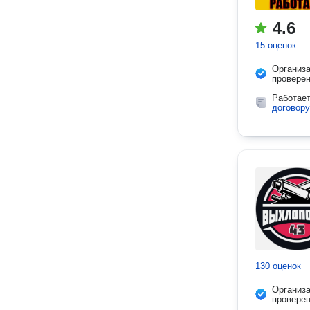
4.6
15 оценок
Организ
провере
Работае
договору
130 оценок
Организ
провере