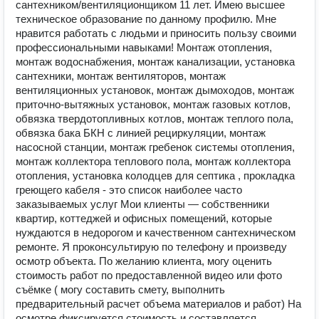
сантехником/вентиляционщиком 11 лет. Имею высшее
техническое образование по данному профилю. Мне
нравится работать с людьми и приносить пользу своими
профессиональными навыками! Монтаж отопления,
монтаж водоснабжения, монтаж канализации, установка
сантехники, монтаж вентиляторов, монтаж
вентиляционных установок, монтаж дымоходов, монтаж
приточно-вытяжных установок, монтаж газовых котлов,
обвязка твердотопливных котлов, монтаж теплого пола,
обвязка бака БКН с линией рециркуляции, монтаж
насосной станции, монтаж гребенок системы отопления,
монтаж коллектора теплового пола, монтаж коллектора
отопления, установка колодцев для септика , прокладка
греющего кабеля - это список наиболее часто
заказываемых услуг Мои клиенты — собственники
квартир, коттеджей и офисных помещений, которые
нуждаются в недорогом и качественном сантехническом
ремонте. Я проконсультирую по телефону и произведу
осмотр объекта. По желанию клиента, могу оценить
стоимость работ по предоставленной видео или фото
съёмке ( могу составить смету, выполнить
предварительный расчет объема материалов и работ) На
осмотре фиксируется стоимость и составляется