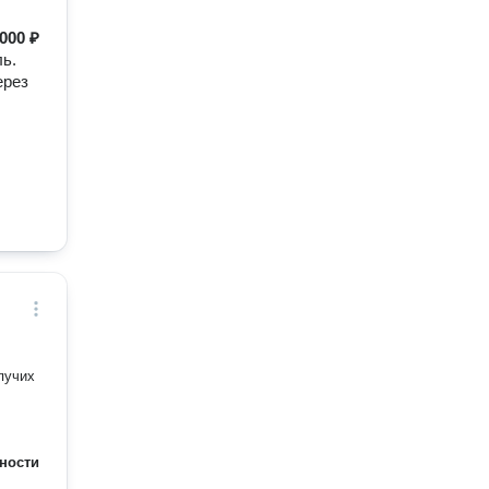
000 ₽
ль.
ерез
пучих
ности