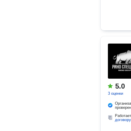
5.0
3 оценки
Организ
провере
Работае
договору