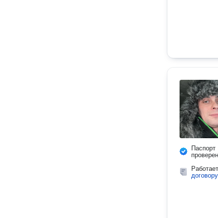
Паспорт
провере
Работае
договору