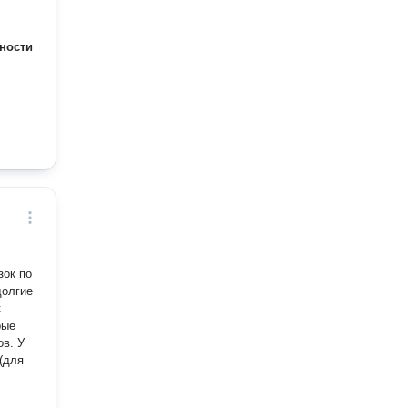
ности
зок по
долгие
к
рые
. У
 (для