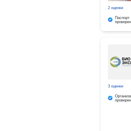
2 оценки
Паспорт
провере
3 оценки
Организ
провере