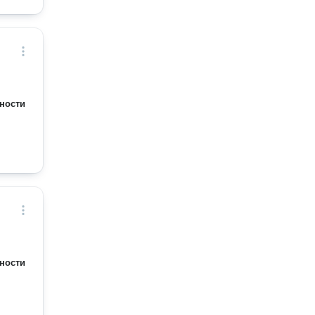
ности
ности