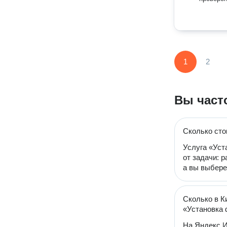
1
2
Вы част
Сколько сто
Услуга «Уст
от задачи: 
а вы выбере
Сколько в К
«Установка 
На Яндекс И