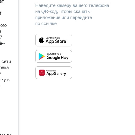
ет
Наведите камеру вашего телефона
на QR-код, чтобы скачать
f
приложение или перейдите
по ссылке
ого
з
7
йн-
 сети
овка
9
ыку в
т