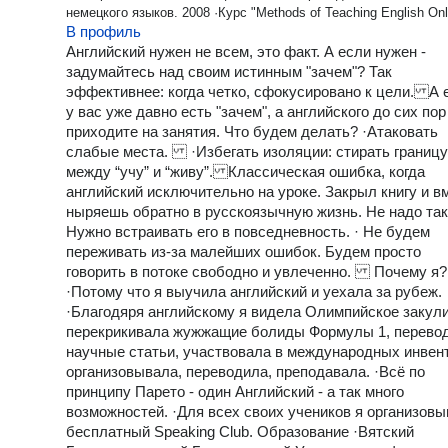
немецкого языков. 2008 ·Курс "Methods of Teaching English Onl
В профиль
(20 hours) 2019 ·Подготовка по программе "Теория и практика
преподавания иностранного языка от 0 до 7 лет ". 2019 ·Прак
Английский нужен не всем, это факт. А если нужен -
"Дисциплина без насилия на уроках английского языка с деть
задумайтесь над своим истинным "зачем"? Так
0 до 7 лет. Игровая мастерская." 2019 ·Международный онлай
эффективнее: когда четко, сфокусировано к цели. А 
форум "Инновации в обучении иностранным языкам. Цифров
у вас уже давно есть "зачем", а английского до сих пор 
решения в обучении иностранным языкам. Подготовка к ЕГЭ 
приходите на занятия. Что будем делать? ·Атаковать
иностранному языку. Социальные сети в обучении иностранн
слабые места. ·Избегать изоляции: стирать границу
языкам. " 2019. ·Курс "Подготовка к ЕГЭ по английскому язык
между “учу” и “живу”. Классическая ошибка, когда
преподавателей."2019 ·Удостоверение " Подготовка к ЕГЭ по
английский исключительно на уроке. Закрыл книгу и в
английскому языку в цифровой образовательной среде. 72 ча
ныряешь обратно в русскоязычную жизнь. Не надо так
2020. Опыт преподавания – 14 лет, преподавала в
Нужно встраивать его в повседневность. · Не будем
общеобразовательных школах, детских садах, образователь
переживать из-за малейших ошибок. Будем просто
центрах, колледже, и была преподавателем для менеджеров
говорить в потоке свободно и увлеченно. Почему я?
компании "Metro CashCarry".
·Потому что я выучила английский и уехала за рубеж.
·Благодяря английскому я видела Олимпийское закули
перекрикивала жужжащие болиды Формулы 1, перево
научные статьи, участвовала в международных инвен
организовывала, переводила, преподавала. ·Всё по
принципу Парето - один Английский - а так много
возможностей. ·Для всех своих учеников я организов
бесплатный Speaking Club. Образование ·Вятский