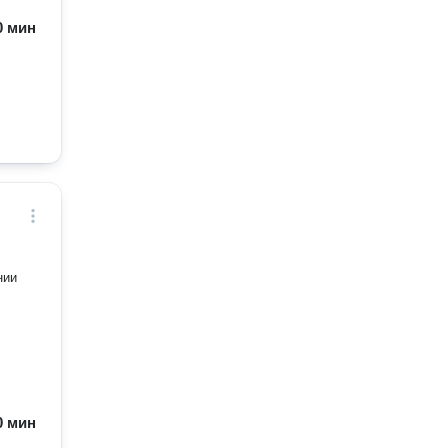
60 мин
нии
60 мин