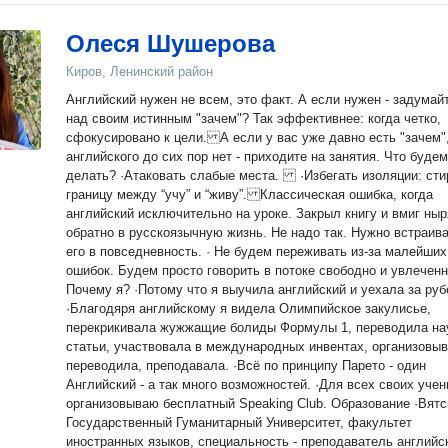
Олеся Шушерова
Киров, Ленинский район
Английский нужен не всем, это факт. А если нужен - задумай
над своим истинным "зачем"? Так эффективнее: когда четко,
сфокусировано к цели. А если у вас уже давно есть "зачем",
английского до сих пор нет - приходите на занятия. Что будем
делать? ·Атаковать слабые места. ·Избегать изоляции: стирать
границу между “учу” и “живу”. Классическая ошибка, когда
английский исключительно на уроке. Закрыл книгу и вмиг ны
обратно в русскоязычную жизнь. Не надо так. Нужно встраив
его в повседневность. · Не будем переживать из-за малейших
ошибок. Будем просто говорить в потоке свободно и увлечен
Почему я? ·Потому что я выучила английский и уехала за рубеж.
·Благодяря английскому я видела Олимпийское закулисье,
перекрикивала жужжащие болиды Формулы 1, переводила на
статьи, участвовала в международных инвентах, организовыв
переводила, преподавала. ·Всё по принципу Парето - один
Английский - а так много возможностей. ·Для всех своих учен
организовываю бесплатный Speaking Club. Образование ·Вятский
Государственный Гуманитарный Университет, факультет
иностранных языков, специальность - преподаватель английс