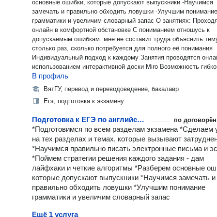
основные ошибки, которые допускают выпускники -Научимся
замечать и правильно обходить ловушки -Улучшим понимани
грамматики и увеличим словарный запас О занятиях: Проходят
онлайн в комфортной обстановке С пониманием отношусь к
допускаемым ошибкам: мне не составит труда объяснить тем
столько раз, сколько потребуется для полного её понимания
Индивидуальный подход к каждому Занятия проводятся онла
использованием интерактивной доски Miro Возможность гибкого
В профиль
расписания Обо мне: дипломированный лингвист -ВятГУ «Перевод
и переводоведение» (2022) -НГЛУ им. Добролюбова «Английский
ВятГУ, перевод и переводоведение, бакалавр
язык в международном бизнес сотрудничестве» (2025) -Прош
Егэ, подготовка к экзамену
авторский курс Светланы Рудкевич «Подготовка к ЕГЭ по
английскому языку для преподавателей 2026» Запишись на первое
Подготовка к ЕГЭ по английскому языку
по договорён
занятие, где мы: - познакомимся и обсудим личные цели учен
*Подготовимся по всем разделам экзамена *Сделаем 
(баллы, сроки) -проведем диагностику уровня и определим с
на тех разделах и темах, которые вызывают затрудне
места -обсудим основные страхи и переживания -обговорим
*Научимся правильно писать электронные письма и э
расписание С радостью отвечу на дополнительные вопросы!
*Поймем стратегии решения каждого задания - дам
лайфхаки и четкие алгоритмы *Разберем основные ош
которые допускают выпускники *Научимся замечать и
правильно обходить ловушки *Улучшим понимание
грамматики и увеличим словарный запас
Ещё 1 услуга