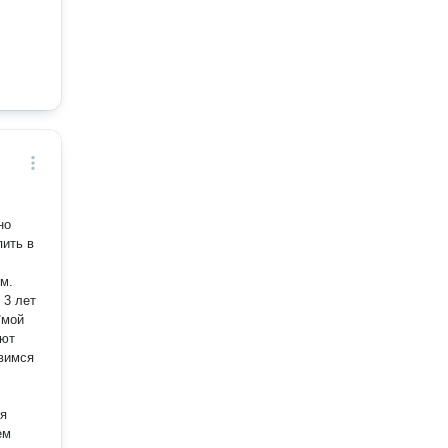
но
пить в
ом.
 3 лет
*мой
уют
ия
ем