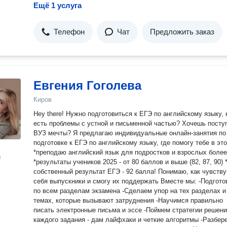
Ещё 1 услуга
Телефон
Чат
Предложить заказ
Евгения Гоголева
Киров
Hey there! Нужно подготовиться к ЕГЭ по английскому языку, 
есть проблемы с устной и письменной частью? Хочешь посту
ВУЗ мечты? Я предлагаю индивидуальные онлайн-занятия по
подготовке к ЕГЭ по английскому языку, где помогу тебе в эт
*преподаю английский язык для подростков и взрослых более
н
*результаты учеников 2025 - от 80 баллов и выше (82, 87, 90) 
собственный результат ЕГЭ - 92 балла! Понимаю, как чувств
себя выпускники и смогу их поддержать Вместе мы: -Подготовимся
по всем разделам экзамена -Сделаем упор на тех разделах и
темах, которые вызывают затруднения -Научимся правильно
писать электронные письма и эссе -Поймем стратегии решен
каждого задания - дам лайфхаки и четкие алгоритмы -Разбер