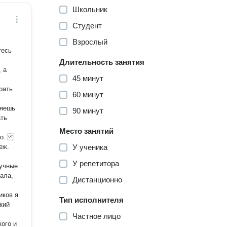
Школьник
Студент
Взрослый
тесь
Длительность занятия
 а
45 минут
60 минут
ряешь
90 минут
ать
Место занятий
но.
У ученика
У репетитора
учные
ала,
Дистанционно
иков я
Тип исполнителя
Частное лицо
кого и