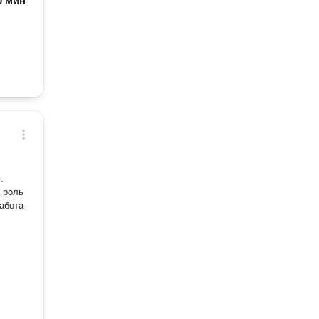
60 мин
.
 роль
работа