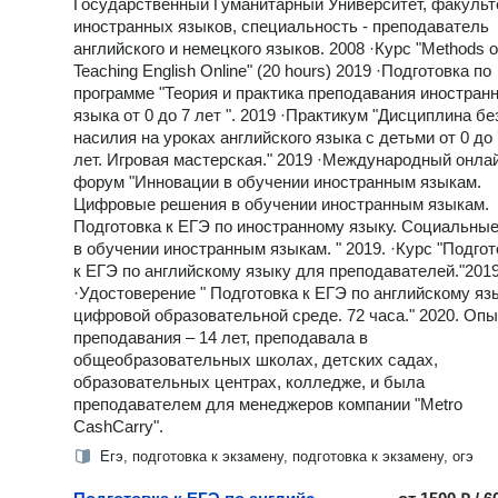
Государственный Гуманитарный Университет, факульт
иностранных языков, специальность - преподаватель
английского и немецкого языков. 2008 ·Курс "Methods o
Teaching English Online" (20 hours) 2019 ·Подготовка по
программе "Теория и практика преподавания иностранн
языка от 0 до 7 лет ". 2019 ·Практикум "Дисциплина бе
насилия на уроках английского языка с детьми от 0 до 
лет. Игровая мастерская." 2019 ·Международный онла
форум "Инновации в обучении иностранным языкам.
Цифровые решения в обучении иностранным языкам.
Подготовка к ЕГЭ по иностранному языку. Социальные
в обучении иностранным языкам. " 2019. ·Курс "Подгот
к ЕГЭ по английскому языку для преподавателей."201
·Удостоверение " Подготовка к ЕГЭ по английскому яз
цифровой образовательной среде. 72 часа." 2020. Опы
преподавания – 14 лет, преподавала в
общеобразовательных школах, детских садах,
образовательных центрах, колледже, и была
преподавателем для менеджеров компании "Metro
CashCarry".
Егэ, подготовка к экзамену, подготовка к экзамену, огэ