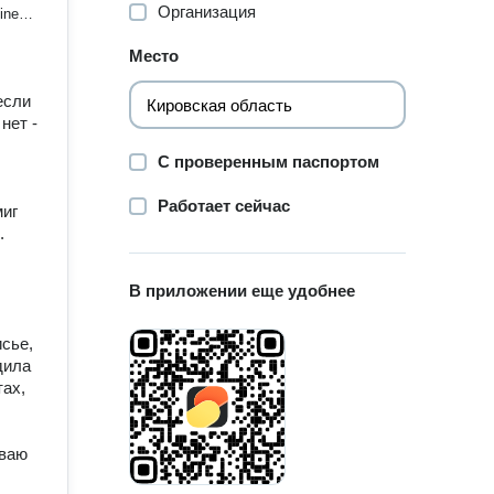
Организация
ine"
Место
тикум
ми от
н-
если
ые
нет -
по
ым
С проверенным паспортом
у для
Работает сейчас
миг
са."
.
ных
В приложении еще удобнее
сье,
дила
тах,
ываю