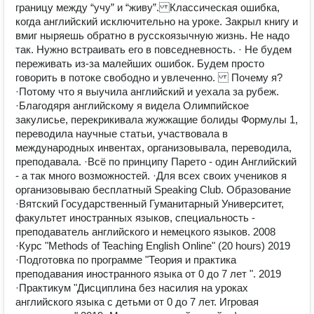
границу между “учу” и “живу”. Классическая ошибка,
когда английский исключительно на уроке. Закрыл книгу и
вмиг ныряешь обратно в русскоязычную жизнь. Не надо
так. Нужно встраивать его в повседневность. · Не будем
переживать из-за малейших ошибок. Будем просто
говорить в потоке свободно и увлеченно. Почему я?
·Потому что я выучила английский и уехала за рубеж.
·Благодяря английскому я видела Олимпийское
закулисье, перекрикивала жужжащие болиды Формулы 1,
переводила научные статьи, участвовала в
международных инвентах, организовывала, переводила,
преподавала. ·Всё по принципу Парето - один Английский
- а так много возможностей. ·Для всех своих учеников я
организовываю бесплатный Speaking Club. Образование
·Вятский Государственный Гуманитарный Университет,
факультет иностранных языков, специальность -
преподаватель английского и немецкого языков. 2008
·Курс "Methods of Teaching English Online" (20 hours) 2019
·Подготовка по программе "Теория и практика
преподавания иностранного языка от 0 до 7 лет ". 2019
·Практикум "Дисциплина без насилия на уроках
английского языка с детьми от 0 до 7 лет. Игровая