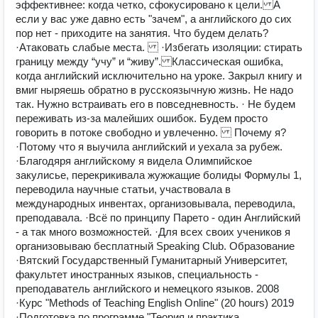
эффективнее: когда четко, сфокусировано к цели. А
если у вас уже давно есть "зачем", а английского до сих
пор нет - приходите на занятия. Что будем делать?
·Атаковать слабые места. ·Избегать изоляции: стирать
границу между “учу” и “живу”. Классическая ошибка,
когда английский исключительно на уроке. Закрыл книгу и
вмиг ныряешь обратно в русскоязычную жизнь. Не надо
так. Нужно встраивать его в повседневность. · Не будем
переживать из-за малейших ошибок. Будем просто
говорить в потоке свободно и увлеченно. Почему я?
·Потому что я выучила английский и уехала за рубеж.
·Благодяря английскому я видела Олимпийское
закулисье, перекрикивала жужжащие болиды Формулы 1,
переводила научные статьи, участвовала в
международных инвентах, организовывала, переводила,
преподавала. ·Всё по принципу Парето - один Английский
- а так много возможностей. ·Для всех своих учеников я
организовываю бесплатный Speaking Club. Образование
·Вятский Государственный Гуманитарный Университет,
факультет иностранных языков, специальность -
преподаватель английского и немецкого языков. 2008
·Курс "Methods of Teaching English Online" (20 hours) 2019
·Подготовка по программе "Теория и практика