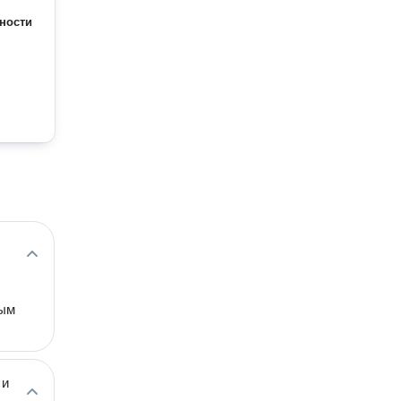
ности
ным
 и