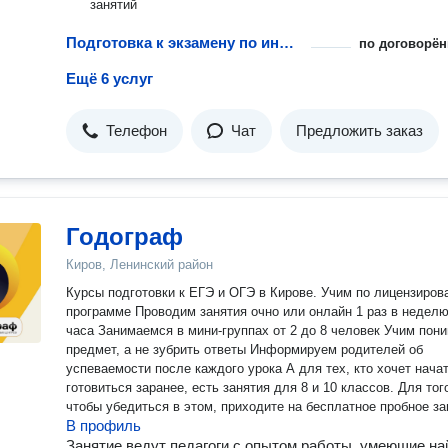
занятий
Подготовка к экзамену по информатике и компьютерным наукам
по договорён
Ещё 6 услуг
Телефон
Чат
Предложить заказ
Годограф
Киров, Ленинский район
Курсы подготовки к ЕГЭ и ОГЭ в Кирове. Учим по лицензированной
программе Проводим занятия очно или онлайн 1 раз в неделю
часа Занимаемся в мини-группах от 2 до 8 человек Учим пон
предмет, а не зубрить ответы Информируем родителей об
успеваемости после каждого урока А для тех, кто хочет начать
готовиться заранее, есть занятия для 8 и 10 классов. Для того,
чтобы убедиться в этом, приходите на бесплатное пробное за
В профиль
Занятие ведут педагоги с опытом работы, умеющие на