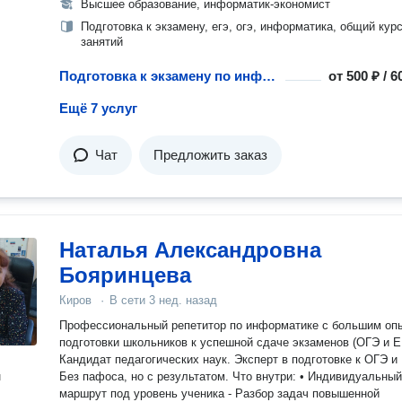
Высшее образование, информатик-экономист
Подготовка к экзамену, егэ, огэ, информатика, общий курс
занятий
Подготовка к экзамену по информатике и компьютерным наукам
от
500 ₽ / 
Ещё 7 услуг
Чат
Предложить заказ
Наталья Александровна
Бояринцева
Киров
·
В сети
3 нед. назад
Профессиональный репетитор по информатике с большим оп
подготовки школьников к успешной сдаче экзаменов (ОГЭ и ЕГЭ).
Кандидат педагогических наук. Эксперт в подготовке к ОГЭ и
н
Без пафоса, но с результатом. Что внутри: • Индивидуальный
маршрут под уровень ученика - Разбор задач повышенной