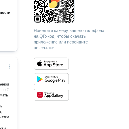
ности
Наведите камеру вашего телефона
на QR-код, чтобы скачать
приложение или перейдите
по ссылке
 по 2
имать
нятие.
йти