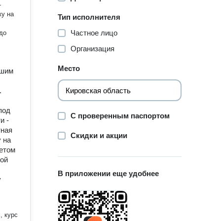
-
ку на
Тип исполнителя
Частное лицо
до
Организация
Место
ьшим
.
под
С проверенным паспортом
и -
тная
Скидки и акции
 на
шетом
дой
В приложении еще удобнее
у
, курс