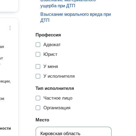
ущерба при ДТП
Взыскание морального вреда при
ДТП
Профессия
Адвокат
Юрист
ыт
е
У меня
У исполнителя
икции,
Тип исполнителя
Частное лицо
ном
Организация
Место
ности