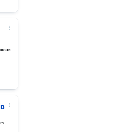
ности
ев