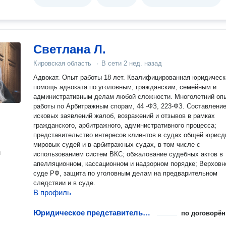
Светлана Л.
Кировская область
·
В сети
2 нед. назад
Адвокат. Опыт работы 18 лет. Квалифицированная юридическая
помощь адвоката по уголовным, гражданским, семейным и
административным делам любой сложности. Многолетний оп
работы по Арбитражным спорам, 44 -ФЗ, 223-ФЗ. Составлени
исковых заявлений жалоб, возражений и отзывов в рамках
гражданского, арбитражного, административного процесса;
представительство интересов клиентов в судах общей юрисд
мировых судей и в арбитражных судах, в том числе с
н
использованием систем ВКС; обжалование судебных актов в
апелляционном, кассационном и надзорном порядке; Верхов
суде РФ, защита по уголовным делам на предварительном
следствии и в суде.
В профиль
Юридическое представительство в ГИБДД
по договорён