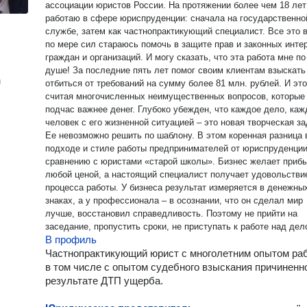
ассоциации юристов России. На протяжении более чем 18 лет я
работаю в сфере юриспруденции: сначала на государственно
службе, затем как частнопрактикующий специалист. Все это 
по мере сил стараюсь помочь в защите прав и законных инте
граждан и организаций. И могу сказать, что эта работа мне по
душе! За последние пять лет помог своим клиентам взыскать или
н
отбиться от требований на сумму более 81 млн. рублей. И это
считая многочисленных неимущественных вопросов, которые
подчас важнее денег. Глубоко убежден, что каждое дело, каждый
человек с его жизненной ситуацией – это новая творческая за
Ее невозможно решить по шаблону. В этом коренная разница 
подходе и стиле работы предпринимателей от юриспруденции
сравнению с юристами «старой школы». Бизнес желает приб
любой ценой, а настоящий специалист получает удовольстви
процесса работы. У бизнеса результат измеряется в денежны
знаках, а у профессионала – в осознании, что он сделал мир
лучше, восстановил справедливость. Поэтому не прийти на
заседание, пропустить сроки, не приступать к работе над де
В профиль
(этим часто грешат современные юристы!) – это не про меня.
Конечно, мне далеко до великих мастеров адвокатуры и
Частнопрактикующий юрист с многолетним опытом ра
юриспруденции прошлого и настоящего. Но, как мне кажется, 
в том числе с опытом судебного взыскания причиненно
верном пути. Накопленные опыт и знания, постоянная работа 
результате ДТП ущерба.
собой позволяют мне свободно ориентироваться в сфере пра
успешно бороться за интересы доверителя. Гарантирую, что,