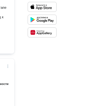
тапе
 к
ности