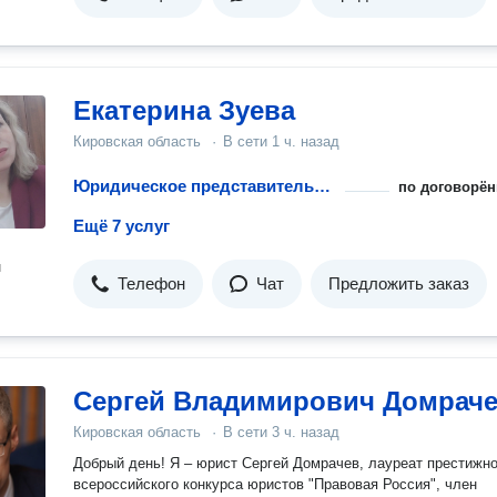
Екатерина Зуева
Кировская область
·
В сети
1 ч. назад
Юридическое представительство в ГИБДД
по договорён
Ещё 7 услуг
н
Телефон
Чат
Предложить заказ
Сергей Владимирович Домрач
Кировская область
·
В сети
3 ч. назад
Добрый день! Я – юрист Сергей Домрачев, лауреат престижного
всероссийского конкурса юристов "Правовая Россия", член