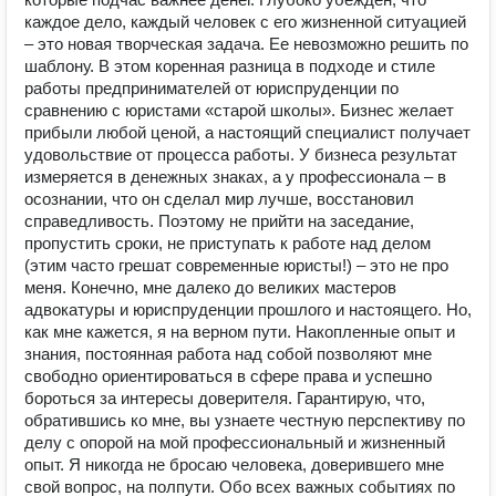
каждое дело, каждый человек с его жизненной ситуацией
– это новая творческая задача. Ее невозможно решить по
шаблону. В этом коренная разница в подходе и стиле
работы предпринимателей от юриспруденции по
сравнению с юристами «старой школы». Бизнес желает
прибыли любой ценой, а настоящий специалист получает
удовольствие от процесса работы. У бизнеса результат
измеряется в денежных знаках, а у профессионала – в
осознании, что он сделал мир лучше, восстановил
справедливость. Поэтому не прийти на заседание,
пропустить сроки, не приступать к работе над делом
(этим часто грешат современные юристы!) – это не про
меня. Конечно, мне далеко до великих мастеров
адвокатуры и юриспруденции прошлого и настоящего. Но,
как мне кажется, я на верном пути. Накопленные опыт и
знания, постоянная работа над собой позволяют мне
свободно ориентироваться в сфере права и успешно
бороться за интересы доверителя. Гарантирую, что,
обратившись ко мне, вы узнаете честную перспективу по
делу с опорой на мой профессиональный и жизненный
опыт. Я никогда не бросаю человека, доверившего мне
свой вопрос, на полпути. Обо всех важных событиях по