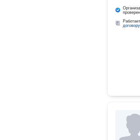
Организ
провере
Работае
договору