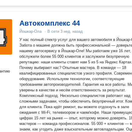
Автокомплекс 44
Йошкар-Ола
·
В сети
3 нед. назад
У нас полный спектр услуг для вашего автомобиля в Йошкар
Забота о машине должна быть профессиональной — доверьте
нашему автосервису в Йошкар‑Оле! Мы работаем уже 16 лет,
обслужили более 55 000 клиентов и заслужили безупречную
репутацию: наши клиенты ставят нам 5 из 5 на Яндекс Картах
Почему выбирают нас? Опытные мастера. В команде — 18
антию
квалифицированных специалистов узкого профиля. Современ
оборудование. Используем технологии, соответствующие
требованиям автопроизводителей. Гарантия на все работы. М
уверены в качестве и несём ответственность за результат.
Комплексный подход. Несколько специалистов работают над
сложными задачами, чтобы обеспечить безупречный итог. Комфорт
для клиента. Пока идёт ремонт, вы можете отдохнуть в зале
ожидания с Wi‑Fi, телевизором и чаем/кофе. Наши преимущества в
цифрах 15 лет на рынке — опыт, которому можно доверять. 1
мастеров — команда профессионалов. 55 000 + клиентов — 
знаем, как угодить даже взыскательным автовладельцам. Оц