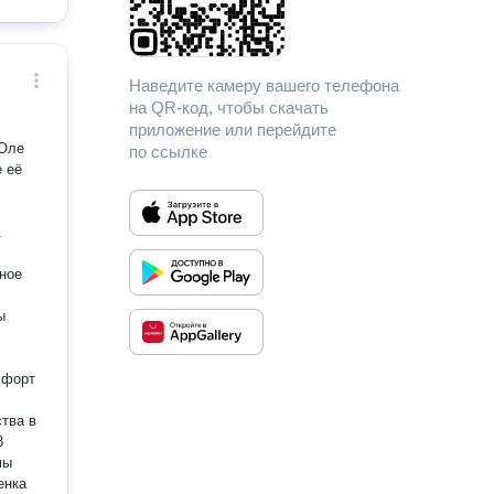
Наведите камеру вашего телефона
на QR-код, чтобы скачать
приложение или перейдите
‑Оле
по ссылке
 её
.
ное
ы
8
мы
енка