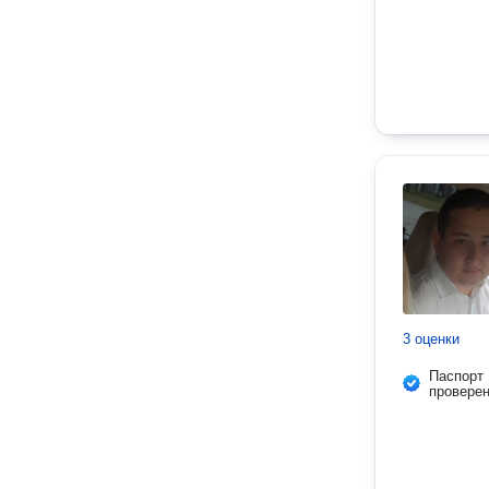
3 оценки
Паспорт
провере