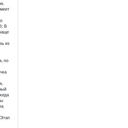
а.
имеет
то
б: В
чаще
зь из
, по
ачка
а.
ный
ногда
Мы
ла
 Этап