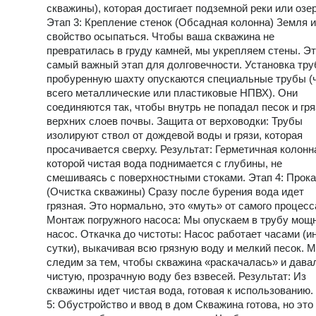
скважины), которая достигает подземной реки или озер
Этап 3: Крепление стенок (Обсадная колонна) Земля 
свойство осыпаться. Чтобы ваша скважина не
превратилась в груду камней, мы укрепляем стены. Э
самый важный этап для долговечности. Установка тру
пробуренную шахту опускаются специальные трубы (
всего металлические или пластиковые НПВХ). Они
соединяются так, чтобы внутрь не попадал песок и гря
верхних слоев почвы. Защита от верховодки: Трубы
изолируют ствол от дождевой воды и грязи, которая
просачивается сверху. Результат: Герметичная колонна
которой чистая вода поднимается с глубины, не
смешиваясь с поверхностными стоками. Этап 4: Прок
(Очистка скважины) Сразу после бурения вода идет
грязная. Это нормально, это «муть» от самого процесс
Монтаж погружного насоса: Мы опускаем в трубу мощ
насос. Откачка до чистоты: Насос работает часами (и
сутки), выкачивая всю грязную воду и мелкий песок. 
следим за тем, чтобы скважина «раскачалась» и дава
чистую, прозрачную воду без взвесей. Результат: Из
скважины идет чистая вода, готовая к использованию.
5: Обустройство и ввод в дом Скважина готова, но это