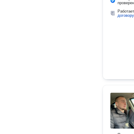
провере
Работае
договору