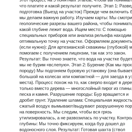
что платите и какой результат получите. Этап 1: Разве
подготовка (Выезд на участок) Прежде чем включить б
мы делаем важную работу. Изучаем карты: Мы смотр
геологические разрезы вашего района, чтобы понимать
какой глубине лежит вода. Ищем место: С помощью
специальных приборов или анализа рельефа находим
оптимальную точку на участке. Оформляем документ
(если нужно): Для артезианской скважины (глубокой) 
помогаем с получением лицензии, так как это закон.
Результат: Вы точно знаете, что вода на участке будет
мы не бурим «вслепую». Этап 2: Бурение (Как мы про
породу) Мы подгоняем буровую установку (она бывае
большой на колесах или компактной — для заезда в у
места). Процесс похож на то, как сверло входит в дере
только вместо дерева — многослойный пирог из глины
песка и камня. Разрушение породы: Бур вращается и
дробит грунт. Удаление шлама: Специальная жидкость
сжатый воздух вымывают/выдувают разрушенную по
на поверхность. Мы следим, чтобы вся грязь
утилизировалась, а не развозилась по участку. Контро
глубины: Мы точно фиксируем, когда бур дошел до
водоносного слоя. Результат: Готовая шахта (ствол