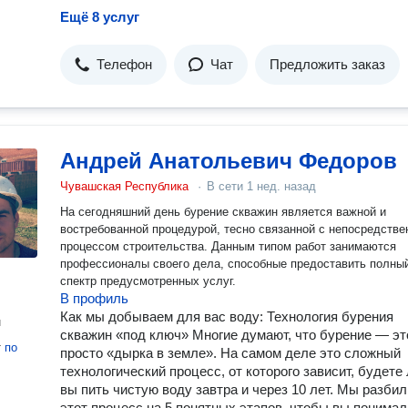
Ещё 8 услуг
Телефон
Чат
Предложить заказ
Андрей Анатольевич Федоров
Чувашская Республика
·
В сети
1 нед. назад
На сегодняшний день бурение скважин является важной и
востребованной процедурой, тесно связанной с непосредств
процессом строительства. Данным типом работ занимаются
профессионалы своего дела, способные предоставить полны
спектр предусмотренных услуг.
В профиль
Как мы добываем для вас воду: Технология бурения
н
скважин «под ключ» Многие думают, что бурение — эт
т
по
просто «дырка в земле». На самом деле это сложный
технологический процесс, от которого зависит, будете
вы пить чистую воду завтра и через 10 лет. Мы разбил
этот процесс на 5 понятных этапов, чтобы вы понимал