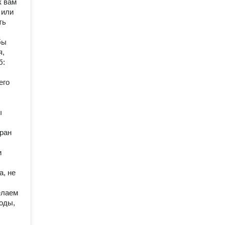
к вам
 или
ть
бы
я,
б:
его
ы
ран
и
а, не
елаем
годы,