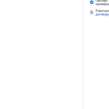
Паспорт
провере
Работае
договору