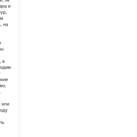
дка и
ур,
им
, на
ы
мы
, а
ходим
т
зкие
во,
,
 или
роду
ль