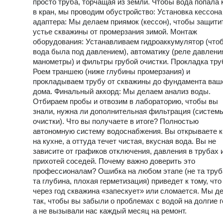
просто труба, торчащая из земли. Чтобы вода попала 
в кран, мы проводим обустройство: Установка кессона
адаптера: Мы делаем приямок (кессон), чтобы защити
устье скважины от промерзания зимой. Монтаж
оборудования: Устанавливаем гидроаккумулятор (что
вода была под давлением), автоматику (реле давлени
манометры) и фильтры грубой очистки. Прокладка тру
Роем траншею (ниже глубины промерзания) и
прокладываем трубу от скважины до фундамента ваш
дома. Финальный аккорд: Мы делаем анализ воды.
Отбираем пробы и отвозим в лабораторию, чтобы вы
знали, нужна ли дополнительная фильтрация (систем
очистки). Что вы получаете в итоге? Полностью
автономную систему водоснабжения. Вы открываете к
на кухне, а оттуда течет чистая, вкусная вода. Вы не
зависите от графиков отключения, давления в трубах 
прихотей соседей. Почему важно доверить это
профессионалам? Ошибка на любом этапе (не та труб
та глубина, плохая герметизация) приведет к тому, что
через год скважина «запескует» или сломается. Мы д
так, чтобы вы забыли о проблемах с водой на долгие 
а не вызывали нас каждый месяц на ремонт.