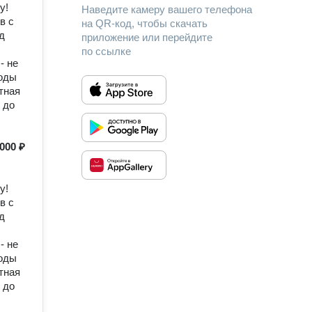
у!
Наведите камеру вашего телефона
в с
на QR-код, чтобы скачать
д
приложение или перейдите
по ссылке
- не
воды
тная
 до
 000 ₽
.
у!
в с
д
- не
воды
тная
 до