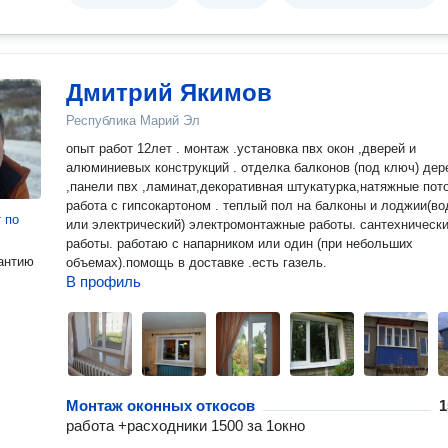
Дмитрий Якимов
Республика Марий Эл
опыт работ 12лет . монтаж .установка пвх окон ,дверей и
алюминиевых конструкций . отделка балконов (под ключ) деревом
,панели пвх ,ламинат,декоративная штукатурка,натяжные пот
работа с гипсокартоном . теплый пол на балконы и лоджии(водяной
т
по
или электрический) электромонтажные работы. сантехническ
работы. работаю с напарником или один (при небольших
антию
объемах).помощь в доставке .есть газель.
В профиль
Монтаж оконных откосов
1
работа +расходники 1500 за 1окно