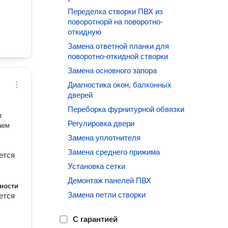
Переделка створки ПВХ из
поворотнорй на поворотно-
откидную
Замена ответной планки для
поворотно-откидной створки
Замена основного запора
Диагностика окон, балконных
дверей
Переборка фурнитурной обвязки
т
Регулировка двери
аем
Замена уплотнителя
Замена среднего прижима
ется
Установка сетки
Демонтаж панелей ПВХ
ности
Замена петли створки
ется
С гарантией