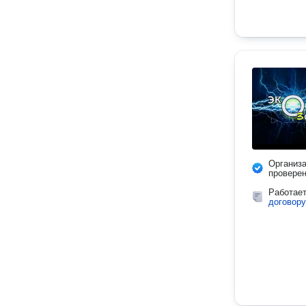
Организ
провере
Работае
договору