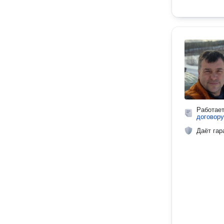
Работае
договору
Даёт гар