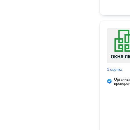
1 оценка
Организ
провере