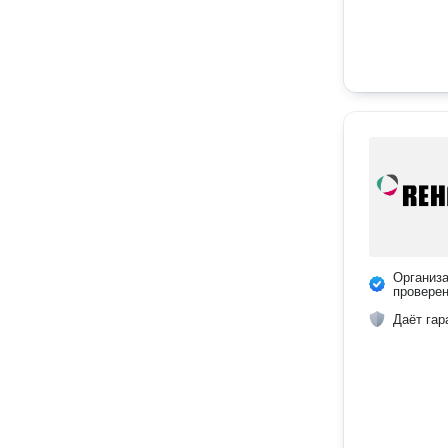
Организ
провере
Даёт гар