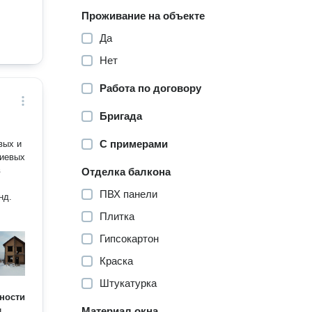
Проживание на объекте
Да
Нет
Работа по договору
Бригада
С примерами
вых и
ниевых
в
Отделка балкона
ПВХ панели
нд.
Плитка
Гипсокартон
Краска
Штукатурка
ности
и
Материал окна