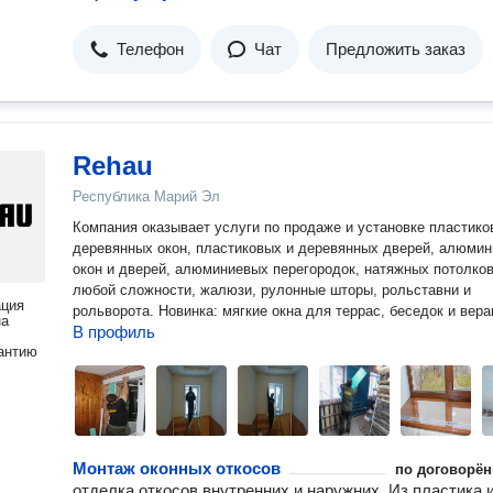
Телефон
Чат
Предложить заказ
Rehau
Республика Марий Эл
Компания оказывает услуги по продаже и установке пластико
деревянных окон, пластиковых и деревянных дверей, алюми
окон и дверей, алюминиевых перегородок, натяжных потолко
любой сложности, жалюзи, рулонные шторы, рольставни и
ация
рольворота. Новинка: мягкие окна для террас, беседок и вера
на
В профиль
антию
Монтаж оконных откосов
по договорён
отделка откосов внутренних и наружних. Из пластика 