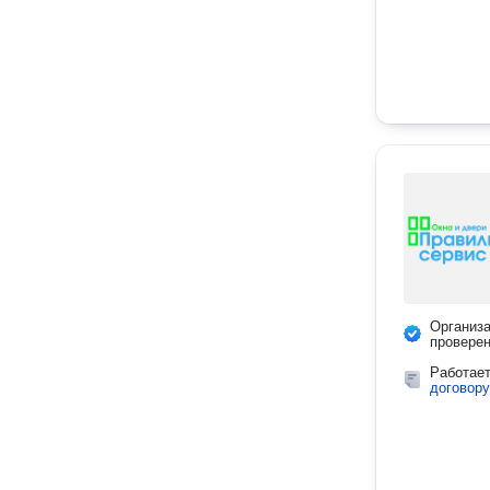
Организ
провере
Работае
договору