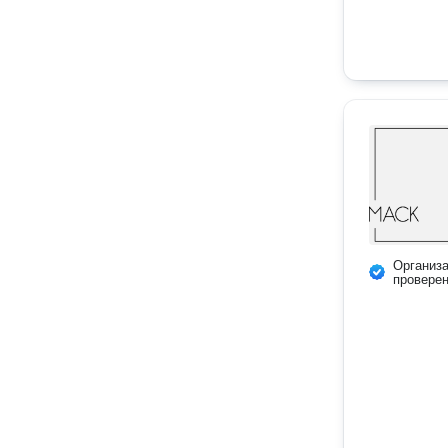
Организ
провере