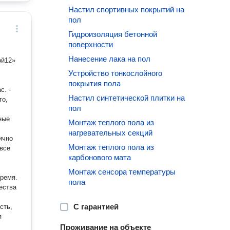
Настил спортивных покрытий на
пол
Гидроизоляция бетонной
поверхности
Нанесение лака на пол
ой12»
Устройство тонкослойного
покрытия пола
Настил синтетической плитки на
го,
пол
ные
Монтаж теплого пола из
нагревательных секций
ично
Монтаж теплого пола из
все
карбонового мата
Монтаж сенсора температуры
ремя.
пола
ества
С гарантией
я
Проживание на объекте