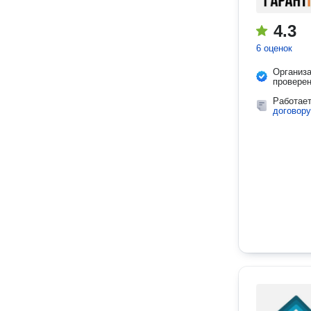
4.3
6 оценок
Организ
провере
Работае
договору