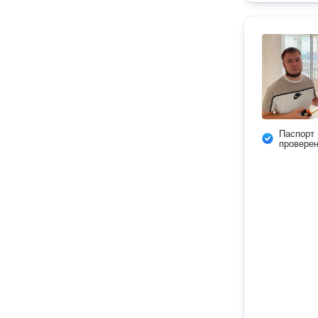
Паспорт
провере