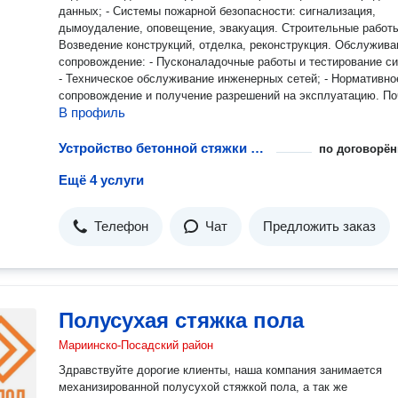
данных; - Системы пожарной безопасности: сигнализация,
дымоудаление, оповещение, эвакуация. Строительные работы: -
Возведение конструкций, отделка, реконструкция. Обслуживание и
сопровождение: - Пусконаладочные работы и тестирование си
- Техническое обслуживание инженерных сетей; - Нормативно
сопровождение и получение разрешений на эксплуатацию. Почему
В профиль
выбирают ООО «МАСК»: Полный цикл услуг — от проекта до сдачи
объекта. Собственные проектная группа и монтажные бригады.
Опыт работы на строительном рынке более 10 лет. Гарантия
Устройство бетонной стяжки пола
по договорён
качества на все виды работ — до 5 лет. Прозрачные сметы без
Ещё 4 услуги
скрытых платежей. Соблюдение сроков — работаем по договору.
Прямые поставки оборудования от производителей, включая
импорт из Китая. Работаем по всей Чувашской Республике и
Телефон
Чат
Предложить заказ
соседним регионам. Наши клиенты: - Промышленные предприятия;
- Коммерческие объекты (офисы, торговые центры, склады); -
Жилые комплексы и частные дома; - Государственные учрежд
Свяжитесь с нами для бесплатной консультации, выездной о
и расчёта стоимости проекта!
Полусухая стяжка пола
Мариинско-Посадский район
Здравствуйте дорогие клиенты, наша компания занимается
механизированной полусухой стяжкой пола, а так же