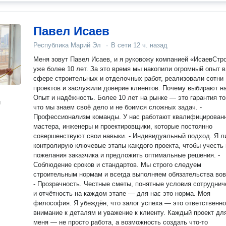
Павел Исаев
Республика Марий Эл
·
В сети
12 ч. назад
Меня зовут Павел Исаев, и я руковожу компанией «ИсаевСтр
уже более 10 лет. За это время мы накопили огромный опыт в
сфере строительных и отделочных работ, реализовали сотни
проектов и заслужили доверие клиентов. Почему выбирают нас. -
Опыт и надёжность. Более 10 лет на рынке — это гарантия то
н
что мы знаем своё дело и не боимся сложных задач. -
Профессионализм команды. У нас работают квалифицирован
мастера, инженеры и проектировщики, которые постоянно
совершенствуют свои навыки. - Индивидуальный подход. Я л
контролирую ключевые этапы каждого проекта, чтобы учесть 
пожелания заказчика и предложить оптимальные решения. -
Соблюдение сроков и стандартов. Мы строго следуем
строительным нормам и всегда выполняем обязательства вов
- Прозрачность. Честные сметы, понятные условия сотруднич
и отчётность на каждом этапе — для нас это норма. Моя
философия. Я убеждён, что залог успеха — это ответственность,
внимание к деталям и уважение к клиенту. Каждый проект дл
меня — не просто работа, а возможность создать что-то