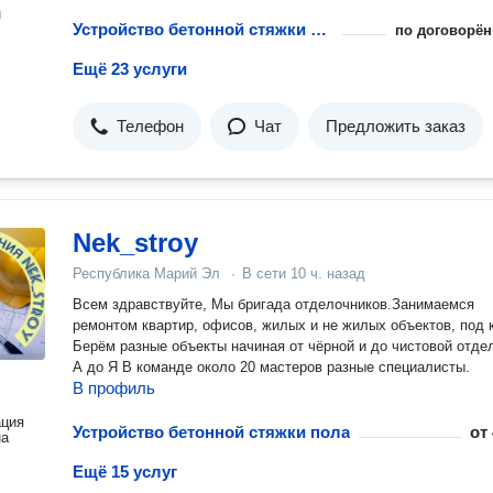
н
Устройство бетонной стяжки пола
по договорён
Ещё 23 услуги
Телефон
Чат
Предложить заказ
Nek_stroy
Республика Марий Эл
·
В сети
10 ч. назад
Всем здравствуйте, Мы бригада отделочников.Занимаемся
ремонтом квартир, офисов, жилых и не жилых объектов, под 
Берём разные объекты начиная от чёрной и до чистовой отделки от
А до Я В команде около 20 мастеров разные специалисты.
В профиль
ация
Устройство бетонной стяжки пола
от
на
Ещё 15 услуг