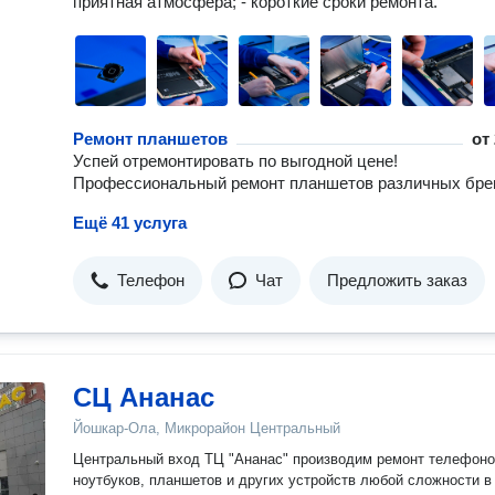
приятная атмосфера; - короткие сроки ремонта.
Ремонт планшетов
от
Успей отремонтировать по выгодной цене!
Профессиональный ремонт планшетов различных бре
Ещё 41 услуга
Телефон
Чат
Предложить заказ
СЦ Ананас
Йошкар-Ола, Микрорайон Центральный
Цeнтpaльный вxoд TЦ "Aнaнас" произвoдим рeмонт телeфонoв,
ноутбукoв, планшетoв и дpугиx уcтpойств любой сложнocти в