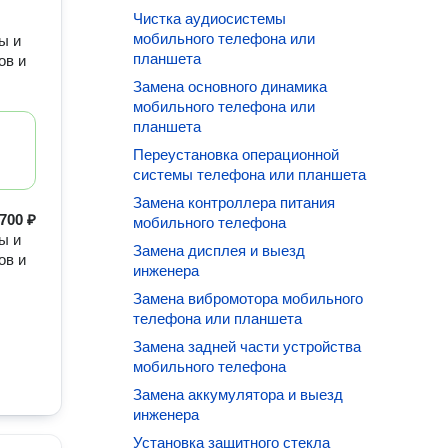
Чистка аудиосистемы
мобильного телефона или
ы и
планшета
ов и
Замена основного динамика
мобильного телефона или
планшета
Переустановка операционной
системы телефона или планшета
Замена контроллера питания
700 ₽
мобильного телефона
ы и
Замена дисплея и выезд
ов и
инженера
Замена вибромотора мобильного
телефона или планшета
Замена задней части устройства
мобильного телефона
Замена аккумулятора и выезд
инженера
Установка защитного стекла