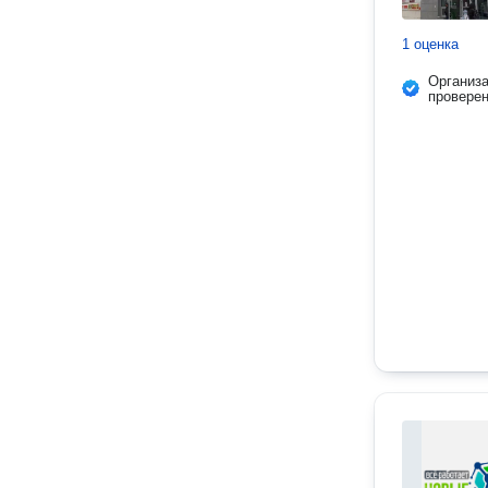
1 оценка
Организ
провере