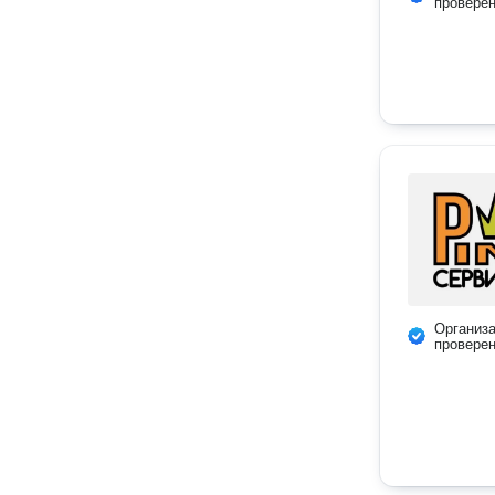
провере
Организ
провере