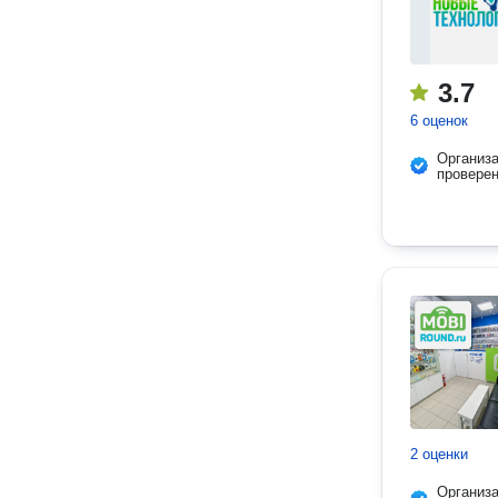
3.7
6 оценок
Организ
провере
2 оценки
Организ