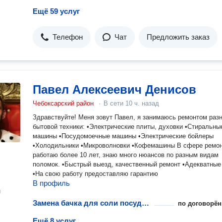
Ещё 59 услуг
Телефон
Чат
Предложить заказ
Павел Алексеевич Денисов
Чебоксарский район
·
В сети
10 ч. назад
Здравствуйте! Меня зовут Павел, я занимаюсь ремонтом раз
бытовой техники: •Электрические плиты, духовки •Стиральны
машины •Посудомоечные машины •Электрические бойлеры
•Холодильники •Микроволновки •Кофемашины В сфере ремонта
работаю более 10 лет, знаю много нюансов по разным видам
поломок. •Быстрый выезд, качественный ремонт •Адекватные
•На свою работу предоставляю гарантию
В профиль
н
Замена бачка для соли посудомоечной машины
по договорён
Ещё 8 услуг