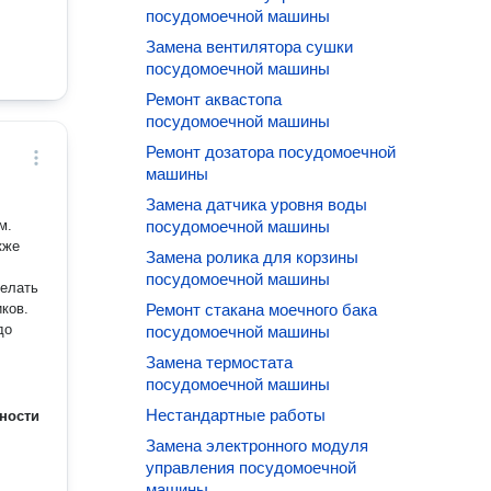
посудомоечной машины
Замена вентилятора сушки
посудомоечной машины
Ремонт аквастопа
посудомоечной машины
Ремонт дозатора посудомоечной
машины
Замена датчика уровня воды
м.
посудомоечной машины
кже
Замена ролика для корзины
посудомоечной машины
делать
Ремонт стакана моечного бака
до
посудомоечной машины
Замена термостата
посудомоечной машины
Нестандартные работы
ности
Замена электронного модуля
управления посудомоечной
машины