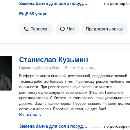
Замена бачка для соли посудомоечной машины
по договорён
Ещё 58 услуг
Телефон
Чат
Предложить заказ
Станислав Кузьмин
Горномарийский район
·
В сети
5 д. назад
В сфере ремонта бытовой, ресторанной, продовольственной
техники работаю больше 7 лет. Произвожу ремонт любой сте
сложности. При работе использую запасные части и
комплектующие ведущих европейских (Италия, Германия)
производителей. С Китаем не связываюсь принципиально: се
дороже, Вам - лишние нервы. Первое правило - клиент долже
остаться доволен. Работаю на себя, но для Вас!
В профиль
н
Замена бачка для соли посудомоечной машины
по договорён