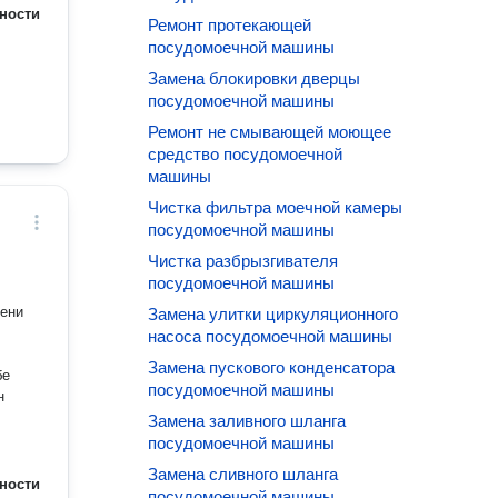
ности
Ремонт протекающей
посудомоечной машины
Замена блокировки дверцы
посудомоечной машины
Ремонт не смывающей моющее
средство посудомоечной
машины
Чистка фильтра моечной камеры
посудомоечной машины
Чистка разбрызгивателя
посудомоечной машины
пени
Замена улитки циркуляционного
насоса посудомоечной машины
Замена пускового конденсатора
бе
посудомоечной машины
н
Замена заливного шланга
посудомоечной машины
Замена сливного шланга
ности
посудомоечной машины