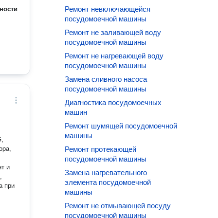
Ремонт невключающейся
ности
посудомоечной машины
Ремонт не заливающей воду
посудомоечной машины
Ремонт не нагревающей воду
посудомоечной машины
Замена сливного насоса
посудомоечной машины
Диагностика посудомоечных
машин
Ремонт шумящей посудомоечной
машины
G,
ора,
Ремонт протекающей
посудомоечной машины
нт и
Замена нагревательного
,
элемента посудомоечной
а при
машины
Ремонт не отмывающей посуду
посудомоечной машины