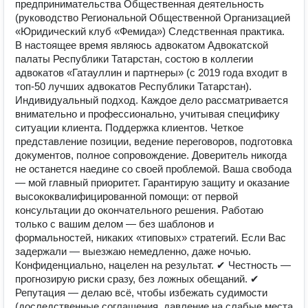
предпринимательства Общественная деятельность
(руководство Региональной Общественной Организацией
«Юридический клуб «Фемида») Следственная практика.
В настоящее время являюсь адвокатом Адвокатской
палаты Республики Татарстан, состою в коллегии
адвокатов «Гатауллин и партнеры» (с 2019 года входит в
топ-50 лучших адвокатов Республики Татарстан).
Индивидуальный подход. Каждое дело рассматривается
внимательно и профессионально, учитывая специфику
ситуации клиента. Поддержка клиентов. Четкое
представление позиции, ведение переговоров, подготовка
документов, полное сопровождение. Доверитель никогда
не останется наедине со своей проблемой. Ваша свобода
— мой главный приоритет. Гарантирую защиту и оказание
высококвалифицированной помощи: от первой
консультации до окончательного решения. Работаю
только с вашим делом — без шаблонов и
формальностей, никаких «типовых» стратегий. Если Вас
задержали — выезжаю немедленно, даже ночью.
Конфиденциально, нацелен на результат. ✔ Честность —
прогнозирую риски сразу, без ложных обещаний. ✔
Репутация — делаю всё, чтобы избежать судимости
(доследственные соглашения, давление на слабые места