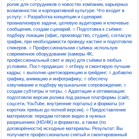
ролик для сотрудников о новостях компании, карьерных
возможностях и корпоративной культуре. Что входит в
услугу: ○ Разработка концепции и сценария:
проанализирую задачи, целевую аудиторию и ключевые
сообщения, создам сценарий. ○ Подготовка к съёмке:
подберу локации (офис, производство, студия), согласую
график, при необходимости проведу кастинг и подготовлю
спикеров. ○ Профессиональная съёмка: использую
современное оборудование (камеры 4K,
профессиональный свет и звук) для съёмки в любых
условиях. Пост‑продакшн: ○ отберу и смонтирую лучшие
кадры; ○ выполню цветокоррекцию и грейдинг; ○ добавлю
графику, анимацию и инфографику; ○ обеспечу
озвучивание и подберу музыкальное сопровождение; ○
создам субтитры и титры. ○ Адаптация и оптимизация:
подготовлю версии ролика под разные платформы (сайт,
соцсети, YouTube, внутренние порталы) и форматы (от
коротких превью до полной версии). ○ Предоставление
материалов: передам готовое видео в нужных
разрешениях (HD/4K) и форматах, а также (по
договорённости) исходные материалы. Результат: Вы
получаете профессионально снятый и смонтированный