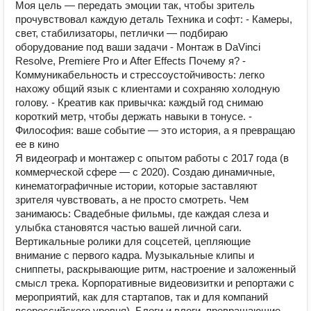
Моя цель — передать эмоции так, чтобы зритель
прочувствовал каждую деталь Техника и софт: - Камеры,
свет, стабилизаторы, петлички — подбираю
оборудование под ваши задачи - Монтаж в DaVinci
Resolve, Premiere Pro и After Effects Почему я? -
Коммуникабельность и стрессоустойчивость: легко
нахожу общий язык с клиентами и сохраняю холодную
голову. - Креатив как привычка: каждый год снимаю
короткий метр, чтобы держать навыки в тонусе. -
Философия: ваше событие — это история, а я превращаю
ее в кино
Я видеограф и монтажер с опытом работы с 2017 года (в
коммерческой сфере — с 2020). Создаю динамичные,
кинематографичные истории, которые заставляют
зрителя чувствовать, а не просто смотреть. Чем
занимаюсь: Свадебные фильмы, где каждая слеза и
улыбка становятся частью вашей личной саги.
Вертикальные ролики для соцсетей, цепляющие
внимание с первого кадра. Музыкальные клипы и
сниппеты, раскрывающие ритм, настроение и заложенный
смысл трека. Корпоративные видеовизитки и репортажи с
мероприятий, как для стартапов, так и для компаний
всероссийского уровня). Блоги и влоги, превращающие