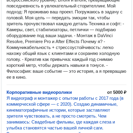
повседневность в увлекательный сторителлинг. Мой
подход: Я проживаю ваш проект. Погружаюсь в задачу с
головой. Моя цель — передать эмоции так, чтобы
зритель прочувствовал каждую деталь Техника и софт: -
Камеры, свет, стабилизаторы, петлички — подбираю
оборудование под ваши задачи. - Монтаж в DaVinci
Resolve, Premiere Pro и After Effects Почему я? -
Коммуникабельность + стрессоустойчивость: легко
нахожу общий язык с клиентами и сохраняю холодную
голову. - Креатив как привычка: каждый год снимаю
короткий метр, чтобы держать навыки в тонусе. -
Философия: ваше событие — это история, а я превращаю
ее в кино.
Корпоративные видеоролики
от 5000 ₽
Я видеограф и монтажер с опытом работы с 2017 года (в
коммерческой сфере — с 2020). Создаю динамичные,
кинематографичные истории, которые заставляют
зрителя чувствовать, а не просто смотреть. Чем
занимаюсь: Свадебные фильмы, где каждая слеза и
улыбка становятся частью вашей личной саги.