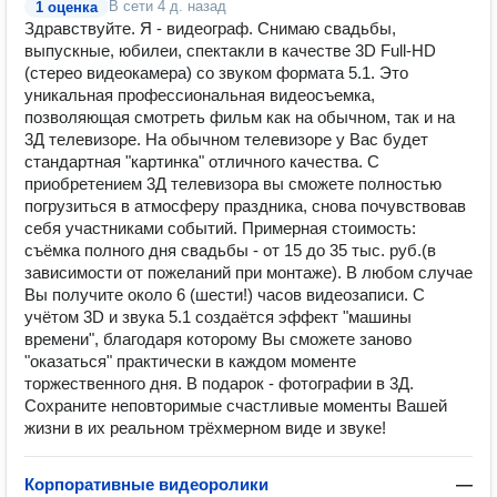
В сети
4 д. назад
1 оценка
Здравствуйте. Я - видеограф. Снимаю свадьбы,
выпускные, юбилеи, спектакли в качестве 3D Full-HD
(стерео видеокамера) со звуком формата 5.1. Это
уникальная профессиональная видеосъемка,
позволяющая смотреть фильм как на обычном, так и на
3Д телевизоре. На обычном телевизоре у Вас будет
стандартная "картинка" отличного качества. С
приобретением 3Д телевизора вы сможете полностью
погрузиться в атмосферу праздника, снова почувствовав
себя участниками событий. Примерная стоимость:
съёмка полного дня свадьбы - от 15 до 35 тыс. руб.(в
зависимости от пожеланий при монтаже). В любом случае
Вы получите около 6 (шести!) часов видеозаписи. С
учётом 3D и звука 5.1 создаётся эффект "машины
времени", благодаря которому Вы сможете заново
"оказаться" практически в каждом моменте
торжественного дня. В подарок - фотографии в 3Д.
Сохраните неповторимые счастливые моменты Вашей
жизни в их реальном трёхмерном виде и звуке!
Корпоративные видеоролики
—