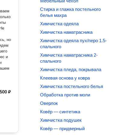
Мебельный чехол
…
Стирка и глажка постельного
ываем
белья махра
Химчистка одеяла
Химчистка наматрасника
Химчистка одеяла пух/перо 1.5-
 идем
спального
шего
Химчистка наматрасника 2-
ес и
спального
вашем
Химчистка пледа, покрывала
Клеевая основа у ковра
Химчистка постельного белья
500 ₽
Обработка против моли
Оверлок
Ковёр — синтетика
Химчистка подушек
Ковёр — придверный