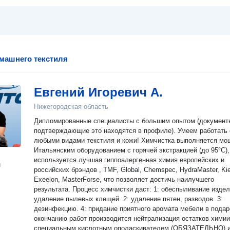
машнего текстиля
Евгений Игоревич А.
Нижегородская область
Дипломированные специалисты с большим опытом (документ
подтверждающие это находятся в профиле). Умеем работать с
любыми видами текстиля и кожи! Химчистка выполняется м
Итальянским оборудованием с горячей экстракцией (до 95°С),
используется лучшая гиппоалергенная химия европейских и
н
российских брэндов , TMF, Global, Chemspec, HydraMaster, Kie
Exeelon, MasterForse, что позволяет достичь наилучшего
результата. Процесс химчистки даст: 1: обеспыливание изделий,
удаление пылевых клещей. 2: удаление пятен, разводов. 3:
дезинфекцию. 4: придание приятного аромата мебели в подар
окончанию работ производится нейтрализация остатков химии
специальным кислотным ополаскивателем (ОБЯЗАТЕЛЬНО) 