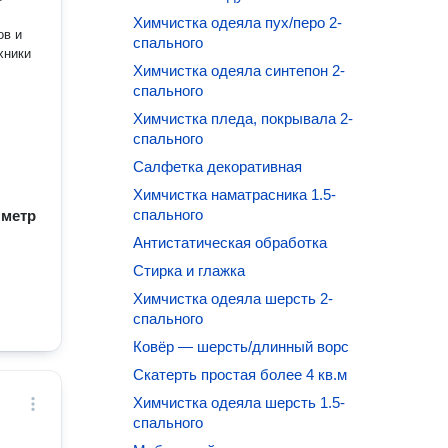
Химчистка одеяла пух/перо 2-
ов и
спального
хники
Химчистка одеяла синтепон 2-
спального
Химчистка пледа, покрывала 2-
спального
Салфетка декоративная
Химчистка наматрасника 1.5-
спального
/ метр
Антистатическая обработка
Стирка и глажка
Химчистка одеяла шерсть 2-
спального
Ковёр — шерсть/длинный ворс
Скатерть простая более 4 кв.м
Химчистка одеяла шерсть 1.5-
спального