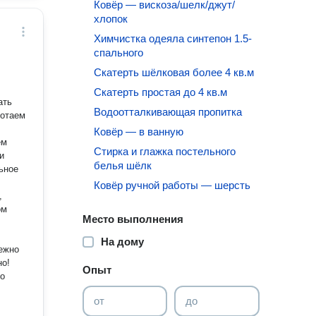
Ковёр — вискоза/шелк/джут/
хлопок
Химчистка одеяла синтепон 1.5-
спального
Скатерть шёлковая более 4 кв.м
Скатерть простая до 4 кв.м
ать
Водоотталкивающая пропитка
Ковёр — в ванную
Стирка и глажка постельного
и
белья шёлк
ьное
Ковёр ручной работы — шерсть
ом
Место выполнения
На дому
Опыт
от
до