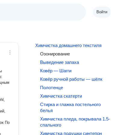
Войти
Химчистка домашнего текстиля
Озонирование
Выведение запаха
Ковёр — Шагги
ы
Ковёр ручной работы — шёлк
ощным
Полотенце
Химчистка скатерти
hl,
Стирка и глажка постельного
белья
Химчистка пледа, покрывала 1.5-
ок По
спального
Химчистка подушки синтепон
и