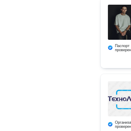
Паспорт
провере
Организ
провере