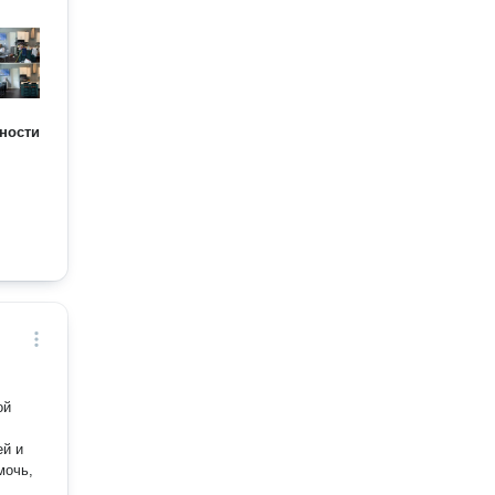
ности
ой
й и
мочь,