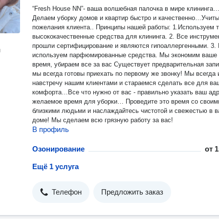
“Fresh House NN”- ваша волшебная палочка в мире клининга
Делаем уборку домов и квартир быстро и качественно…Учит
пожелания клиента.. Принципы нашей работы: 1.Используем только
высококачественные средства для клининга. 2. Все инструменты
прошли сертифицирование и являются гипоаллергенными. 3. Не
н
используем парфюмированные средства. Мы экономим ваше
время, убираем все за вас Существует предварительная запись, но
мы всегда готовы приехать по первому же звонку! Мы всегда
навстречу нашим клиентами и стараемся сделать все для ва
комфорта…Все что нужно от вас - правильно указать ваш адр
желаемое время для уборки… Проведите это время со своими
близкими людьми и наслаждайтесь чистотой и свежестью в 
доме! Мы сделаем всю грязную работу за вас!
В профиль
Озонирование
от
1
Ещё 1 услуга
Телефон
Предложить заказ