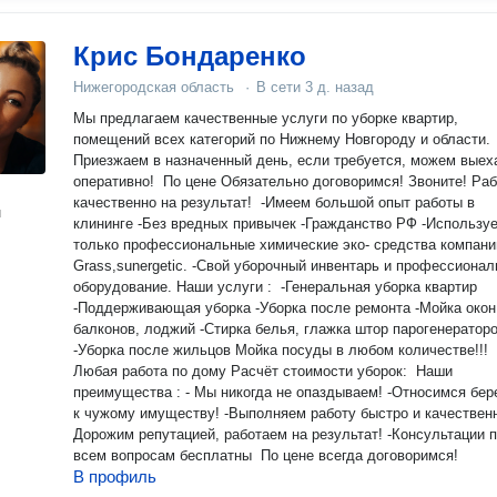
Крис Бондаренко
Нижегородская область
·
В сети
3 д. назад
Мы предлагаем качественные услуги по уборке квартир,
помещений всех категорий по Нижнему Новгороду и области. ​
Приезжаем в назначенный день, если требуется, можем выех
оперативно! ​ По цене Обязательно договоримся! Звоните! Работаем
качественно на результат! ​ -Имеем большой опыт работы в
н
клининге -Без вредных привычек -Гражданство РФ -Используем
только профессиональные химические эко- средства компани
Grass,sunergetic. -Свой уборочный инвентарь и профессионал
оборудование. Наши услуги : ​ -Генеральная уборка квартир
-Поддерживающая уборка -Уборка после ремонта -Мойка окон,
балконов, лоджий -Стирка белья, глажка штор парогенератор
-Уборка после жильцов Мойка посуды в любом количестве!!! ​
Любая работа по дому Расчёт стоимости уборок: ​ Наши
преимущества : - Мы никогда не опаздываем! -Относимся бережно
к чужому имуществу! -Выполняем работу быстро и качественно!
Дорожим репутацией, работаем на результат! -Консультации по
всем вопросам бесплатны ​ По цене всегда договоримся!
В профиль