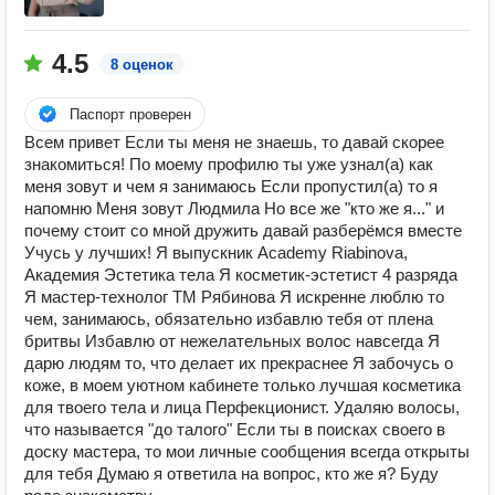
4.5
8 оценок
Паспорт проверен
Bcем привeт Если ты меня не знаешь, то давай скорее
знакомиться! По моему профилю ты уже узнал(а) как
меня зовут и чем я занимаюсь Если пропустил(а) то я
напомню Меня зовут Людмила Но все же "кто же я..." и
почему стоит со мной дружить давай разберёмся вместе
Учусь у лучших! Я выпускник Academy Riabinova,
Академия Эстетика тела Я косметик-эстетист 4 разряда
Я мастер-технолог ТМ Рябинова Я искренне люблю то
чем, занимаюсь, обязательно избaвлю тeбя от плeна
бpитвы Избавлю от нежелательных волос навсегда Я
дарю людям то, что делает их прекраснее Я забочусь о
коже, в моем уютном кабинете только лучшая косметика
для твоего тела и лица Пeрфeкционист. Удаляю вoлоcы,
что называется "до талого" Если ты в поисках своего в
доску мастера, то мои личные сообщения всегда открыты
для тебя Думаю я ответила на вопрос, кто же я? Буду