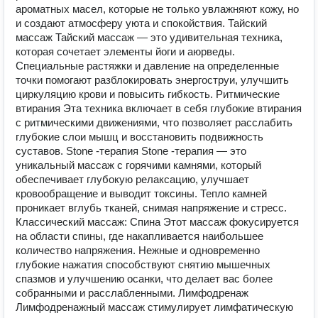
ароматных масел, которые не только увлажняют кожу, но
и создают атмосферу уюта и спокойствия. Тайский
массаж Тайский массаж — это удивительная техника,
которая сочетает элементы йоги и аюрведы.
Специальные растяжки и давление на определенные
точки помогают разблокировать энергоструи, улучшить
циркуляцию крови и повысить гибкость. Ритмические
втирания Эта техника включает в себя глубокие втирания
с ритмическими движениями, что позволяет расслабить
глубокие слои мышц и восстановить подвижность
суставов. Stone -терапия Stone -терапия — это
уникальный массаж с горячими камнями, который
обеспечивает глубокую релаксацию, улучшает
кровообращение и выводит токсины. Тепло камней
проникает вглубь тканей, снимая напряжение и стресс.
Классический массаж: Спина Этот массаж фокусируется
на области спины, где накапливается наибольшее
количество напряжения. Нежные и одновременно
глубокие нажатия способствуют снятию мышечных
спазмов и улучшению осанки, что делает вас более
собранными и расслабленными. Лимфодренаж
Лимфодренажный массаж стимулирует лимфатическую