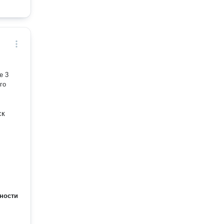
ск
ности