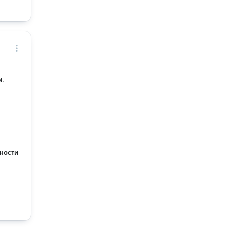
м.
ности