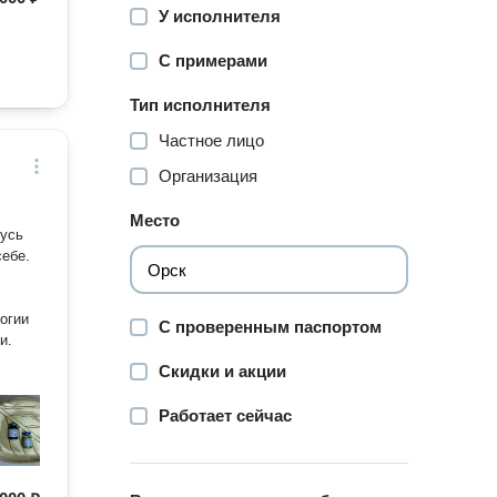
У исполнителя
С примерами
Тип исполнителя
Частное лицо
Организация
Место
жусь
себе.
огии
С проверенным паспортом
и.
Скидки и акции
Работает сейчас