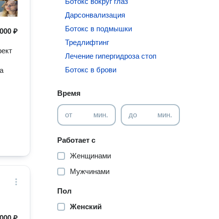
Ботокс вокруг глаз
Дарсонвализация
Ботокс в подмышки
000 ₽
Тредлифтинг
фект
Лечение гипергидроза стоп
Ботокс в брови
а
Время
от
мин.
до
мин.
Работает с
Женщинами
Мужчинами
Пол
Женский
000 ₽