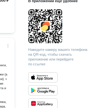
000 ₽
В приложении еще удобнее
Наведите камеру вашего телефона
на QR-код, чтобы скачать
приложение или перейдите
по ссылке
жи (а
и). •
ии
та и
ияжа,
ера.