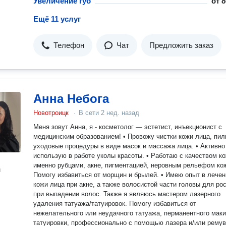
Увеличение губ
от
8
Ещё 11 услуг
Телефон
Чат
Предложить заказ
Анна Небога
Новотроицк
·
В сети
2 нед. назад
Меня зовут Анна, я - косметолог — эстетист, инъекционист с
медицинским образованием! • Провожу чистки кожи лица, пилинги,
уходовые процедуры в виде масок и массажа лица. • Активно
использую в работе уколы красоты. • Работаю с качеством ко
именно рубцами, акне, пигментацией, неровным рельефом кож
н
Помогу избавиться от морщин и брылей. • Имею опыт в лечен
кожи лица при акне, а также волосистой части головы для рос
при выпадении волос. Также я являюсь мастером лазерного
удаления татуажа/татуировок. Помогу избавиться от
нежелательного или неудачного татуажа, перманентного мак
татуировки, профессионально с помощью лазера и/или ремув