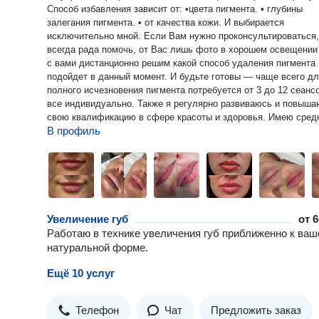
Способ избавления зависит от: •цвета пигмента. • глубины
залегания пигмента. • от качества кожи. И выбирается
исключительно мной. Если Вам нужно проконсультироваться,
всегда рада помочь, от Вас лишь фото в хорошем освещении
с вами дистанционно решим какой способ удаления пигмента
подойдет в данный момент. И будьте готовы — чаще всего д
полного исчезновения пигмента потребуется от 3 до 12 сеанс
все индивидуально. Также я регулярно развиваюсь и повышаю
свою квалификацию в сфере красоты и здоровья. Имею сред
В профиль
медицинское образование по специальности Сестринское дело
высшее по специальности Юрист. В своей работе использую
детальную консультацию перед началом любой процедуры. Э
позволяет понять ожидания от процедур и реальное состояни
вашей кожи и типа лица. Учитываю индивидуальные особенно
Предоставляю рекомендации, чтобы вы могли принять осозна
решение о необходимых процедурах сами. Стараюсь создать
Увеличение губ
от
6
комфортную атмосферу и поддержку открытой коммуникации
Работаю в технике увеличения губ приближенно к ваш
время выполнения процедур объясняю все шаги и используе
натуральной форме.
продукты, чтобы вы чувствовали себя уверенно и информиро
Буду рада Вам помочь, подчеркнуть вашу индивидуальность,
Ещё 10 услуг
раскрыть вашу красоту и добавить уверенности в себе на все
Телефон
Чат
Предложить заказ