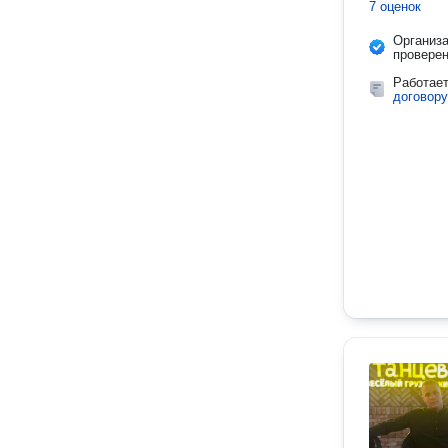
7 оценок
Организ
провере
Работае
договору