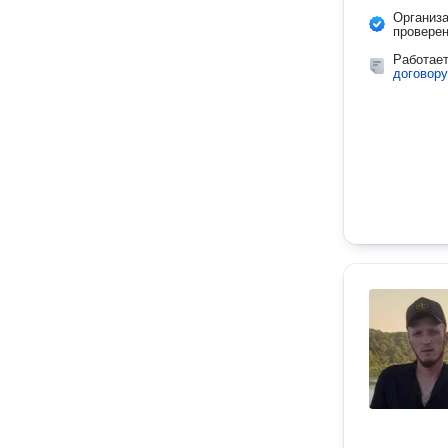
Организ
провере
Работае
договору