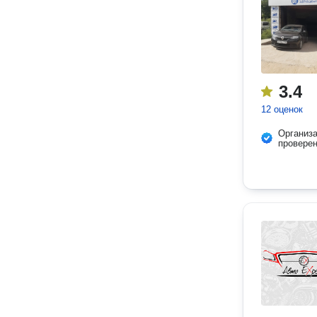
3.4
12 оценок
Организ
провере