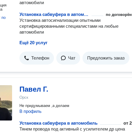
автомобили
ация
на
Установка сабвуфера в автомобиль
по договорён
т
по
Установка автосигнализации опытными
сертифицированными специалистами на любые
автомобили
Ещё 20 услуг
Телефон
Чат
Предложить заказ
Павел Г.
Орск
Не придумываем ,а делаем
В профиль
Установка сабвуфера в автомобиль
от
2
Тянем провода под активный с усилителем др цена