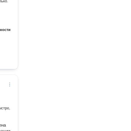
лько.
ности
ыстро,
ена
зации