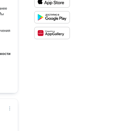
анее
ючения
ности
,