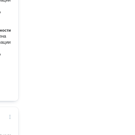
ю
ности
ена
зации
ю