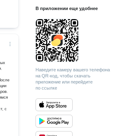
В приложении еще удобнее
ных
и.
Наведите камеру вашего телефона
на QR-код, чтобы скачать
После
приложение или перейдите
ации
по ссылке
аров.
имся
т, с