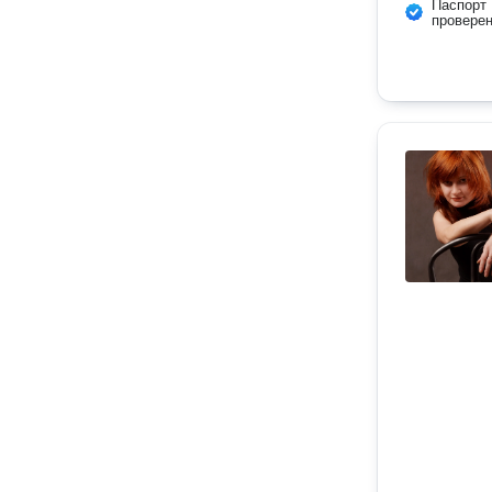
Паспорт
провере