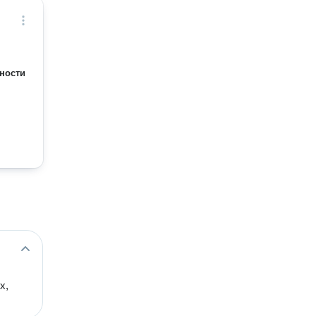
ности
х,