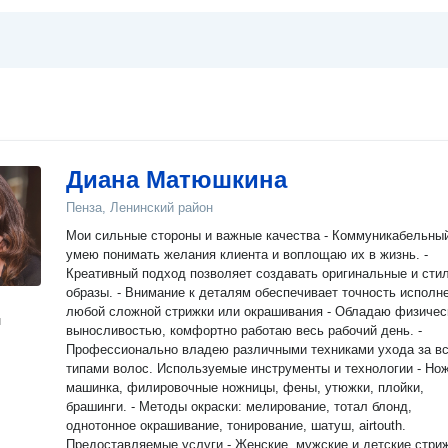
Диана Матюшкина
Пенза, Ленинский район
Мои сильные стороны и важные качества - Коммуникабельный,
умею понимать желания клиента и воплощаю их в жизнь. -
Креативный подход позволяет создавать оригинальные и сти
образы. - Внимание к деталям обеспечивает точность исполн
любой сложной стрижки или окрашивания - Обладаю физичес
н
выносливостью, комфортно работаю весь рабочий день. -
Профессионально владею различными техниками ухода за в
типами волос. Используемые инструменты и технологии - Ножницы,
машинка, филировочные ножницы, фены, утюжки, плойки,
брашинги. - Методы окраски: мелирование, тотал блонд,
однотонное окрашивание, тонирование, шатуш, airtouth.
Предоставляемые услуги - Женские, мужские и детские стрижки