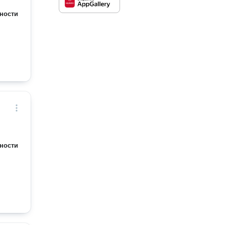
ности
ности