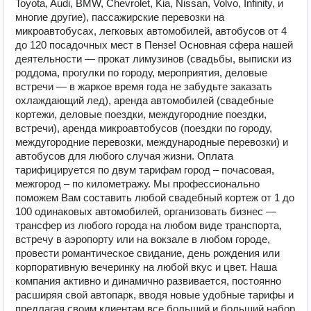
Toyota, Audi, BMW, Chevrolet, Kia, Nissan, Volvo, Infinity, и
многие другие), пассажирские перевозки на
микроавтобусах, легковых автомобилей, автобусов от 4
до 120 посадочных мест в Пензе! Основная сфера нашей
деятельности — прокат лимузинов (свадьбы, выписки из
роддома, прогулки по городу, мероприятия, деловые
встречи — в жаркое время года не забудьте заказать
охлаждающий лед), аренда автомобилей (свадебные
кортежи, деловые поездки, междугородние поездки,
встречи), аренда микроавтобусов (поездки по городу,
междугородние перевозки, международные перевозки) и
автобусов для любого случая жизни. Оплата
тарифицируется по двум тарифам город – почасовая,
межгород – по километражу. Мы профессионально
поможем Вам составить любой свадебный кортеж от 1 до
100 одинаковых автомобилей, организовать бизнес —
трансфер из любого города на любом виде транспорта,
встречу в аэропорту или на вокзале в любом городе,
провести романтическое свидание, день рождения или
корпоративную вечеринку на любой вкус и цвет. Наша
компания активно и динамично развивается, постоянно
расширяя свой автопарк, вводя новые удобные тарифы и
предлагая своим клиентам все больший и больший набор