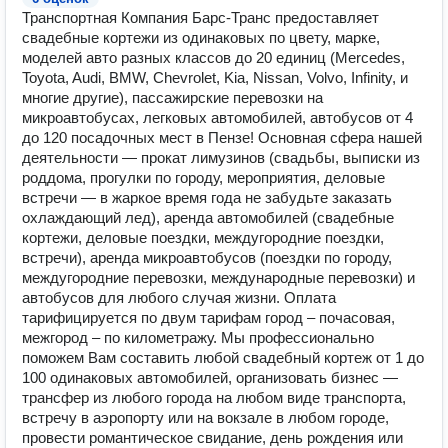
Транспортная Компания Барс-Транс предоставляет
свадебные кортежи из одинаковых по цвету, марке,
моделей авто разных классов до 20 единиц (Mercedes,
Toyota, Audi, BMW, Chevrolet, Kia, Nissan, Volvo, Infinity, и
многие другие), пассажирские перевозки на
микроавтобусах, легковых автомобилей, автобусов от 4
до 120 посадочных мест в Пензе! Основная сфера нашей
деятельности — прокат лимузинов (свадьбы, выписки из
роддома, прогулки по городу, мероприятия, деловые
встречи — в жаркое время года не забудьте заказать
охлаждающий лед), аренда автомобилей (свадебные
кортежи, деловые поездки, междугородние поездки,
встречи), аренда микроавтобусов (поездки по городу,
междугородние перевозки, международные перевозки) и
автобусов для любого случая жизни. Оплата
тарифицируется по двум тарифам город – почасовая,
межгород – по километражу. Мы профессионально
поможем Вам составить любой свадебный кортеж от 1 до
100 одинаковых автомобилей, организовать бизнес —
трансфер из любого города на любом виде транспорта,
встречу в аэропорту или на вокзале в любом городе,
провести романтическое свидание, день рождения или