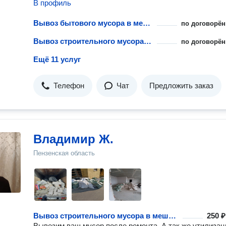
В профиль
Вывоз бытового мусора в мешках
по договорён
Вывоз строительного мусора в мешках
по договорён
Ещё 11 услуг
Телефон
Чат
Предложить заказ
Владимир Ж.
Пензенская область
Вывоз строительного мусора в мешках
250 ₽
Вывезим ваш мусор после ремонта .А так же утилизац