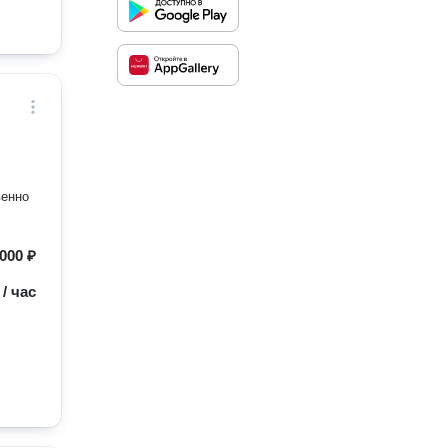
венно
000 ₽
 / час