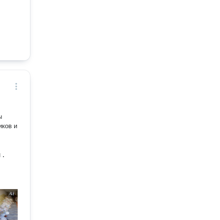
иков и
 .