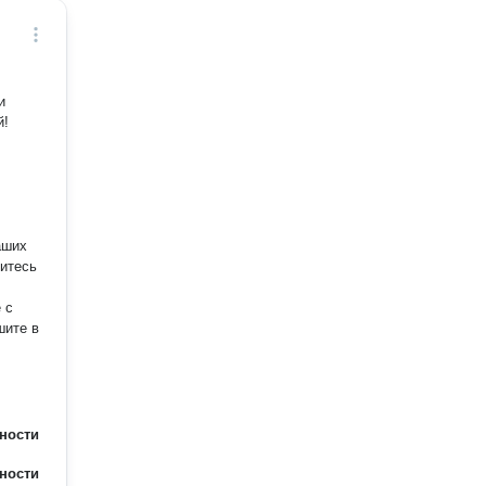
и
й!
.
литесь
шите в
ности
ности