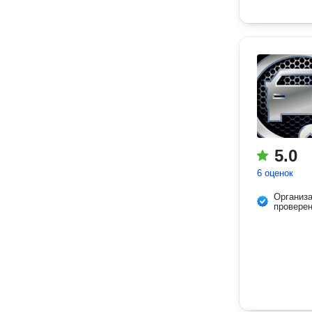
5.0
6 оценок
Организ
провере