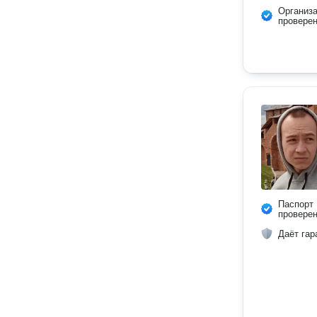
Организ
провере
Паспорт
провере
Даёт гар