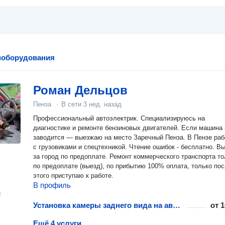
поборудования
Роман Дельцов
Пенза
·
В сети
3 нед. назад
Профессиональный автоэлектрик. Специализируюсь на
диагностике и ремонте бензиновых двигателей. Если машина 
заводится — выезжаю на место Заречный Пенза. В Пензе ра
с грузовиками и спецтехникой. Чтение ошибок - бесплатно. В
за город по предоплате. Ремонт коммерческого транспорта то
по предоплате (выезд), по прибытию 100% оплата, только по
этого приступаю к работе.
В профиль
н
Установка камеры заднего вида на автомобиль
от
1
Ещё 4 услуги