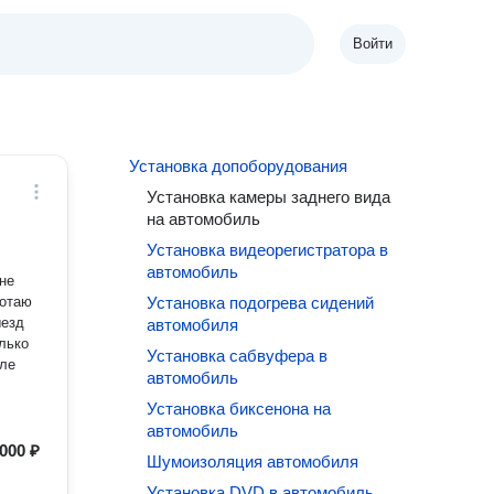
Войти
Установка допоборудования
Установка камеры заднего вида
на автомобиль
Установка видеорегистратора в
автомобиль
не
ботаю
Установка подогрева сидений
ыезд
автомобиля
лько
Установка сабвуфера в
сле
автомобиль
Установка биксенона на
автомобиль
000 ₽
Шумоизоляция автомобиля
Установка DVD в автомобиль