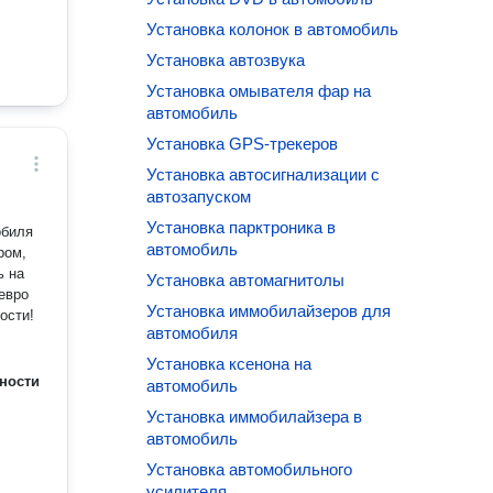
Установка колонок в автомобиль
Установка автозвука
Установка омывателя фар на
автомобиль
Установка GPS-трекеров
Установка автосигнализации с
автозапуском
Установка парктроника в
обиля
автомобиль
ром,
ь на
Установка автомагнитолы
Установка иммобилайзеров для
ости!
автомобиля
Установка ксенона на
ности
автомобиль
Установка иммобилайзера в
автомобиль
Установка автомобильного
усилителя