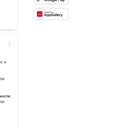
ыт и
для
ности
для