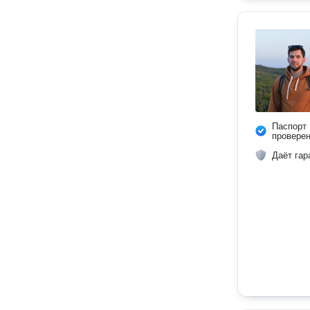
Паспорт
провере
Даёт гар