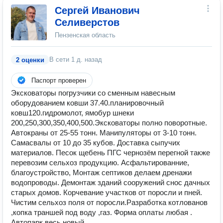
Сергей Иванович
Селиверстов
Пензенская область
В сети
1 д. назад
2 оценки
Паспорт проверен
Эксковаторы погрузчики со сменным навесным
оборудованием ковши 37.40.планировочный
ковш120.гидромолот, ямобур шнеки
200,250,300,350,400,500.Эксковаторы полно поворотные.
Автокраны от 25-55 тонн. Манипуляторы от 3-10 тонн.
Самасвалы от 10 до 35 кубов. Доставка сыпучих
материалов. Песок щебень ПГС чернозём перегной также
перевозим сельхоз продукцию. Асфальтированние,
благоустройство, Монтаж септиков делаем дренажи
водопроводы. Демонтаж зданий сооружений снос дачных
старых домов. Корчевание участков от поросли и пней.
Чистим сельхоз поля от поросли.Разработка котлованов
,копка траншей под воду ,газ. Форма оплаты любая .
Автопарк весь новый.