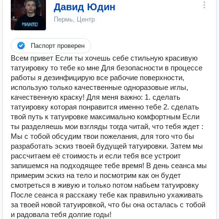
Давид Юдин
Пермь, Центр
Паспорт проверен
Всем привет Если ты хочешь себе стильную красивую
татуировку то тебе ко мне Для безопасности в процессе
работы я дезинфицирую все рабочие поверхности,
использую только качественные одноразовые иглы,
качественную краску! ️Для меня важно: 1. сделать
татуировку которая понравится именно тебе 2. сделать
твой путь к татуировке максимально комфортным Если
ты разделяешь мои взгляды тогда читай, что тебя ждет :
Мы с тобой обсудим твои пожелания, для того что бы
разработать эскиз твоей будущей татуировки. Затем мы
рассчитаем её стоимость и если тебя все устроит
запишемся на подходящее тебе время! В день сеанса мы
примерим эскиз на тело и посмотрим как он будет
смотреться в живую и только потом набьем татуировку
После сеанса я расскажу тебе как правильно ухаживать
за твоей новой татуировкой, что бы она осталась с тобой
и радовала тебя долгие годы!